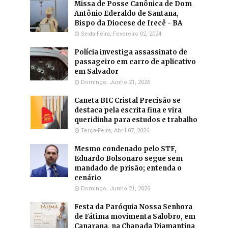
Missa de Posse Canônica de Dom
Antônio Ederaldo de Santana,
Bispo da Diocese de Irecê - BA
Sexta-Feira, Fevereiro 02, 2024
Polícia investiga assassinato de
passageiro em carro de aplicativo
em Salvador
Domingo, Junho 21, 2026
Caneta BIC Cristal Precisão se
destaca pela escrita fina e vira
queridinha para estudos e trabalho
Terça-Feira, Abril 07, 2026
Mesmo condenado pelo STF,
Eduardo Bolsonaro segue sem
mandado de prisão; entenda o
cenário
Domingo, Junho 21, 2026
Festa da Paróquia Nossa Senhora
de Fátima movimenta Salobro, em
Canarana, na Chapada Diamantina