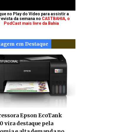
que no Play do Vídeo para assistir a
revista da semana no
CASTBAHIA, o
PodCast mais livre da Bahia
tagem em Destaque
TIFUNCIONAL
essora Epson EcoTank
0 vira destaque pela
omia e alta demanda no