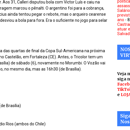
polític
r. Aos 31, Calleri disputou bola com Victor Luís e caiu na
assass
tragem marcou o pênalti. O argentino foi para a cobrança,
Salári
ícius ainda tentou pegar o rebote, mas o arqueiro cearense
previs
ano
- 
esviou a bola para fora. Era o suficiente no jogo para selar
Castra
atuar 
Salvad
NOS
ta das quartas de final da Copa Sul-Americana na próxima
VIR
, no Castelão, em Fortaleza (CE). Antes, o Tricolor tem um
asília) de sábado (6), novamente no Morumbi. O Vozão vai
o, no mesmo dia, mas as 16h30 (de Brasília).
Veja 
siga 
Faceb
TikTo
e
LOJ
de Brasília)
Sig
Nos
dio Rios (ambos do Chile)