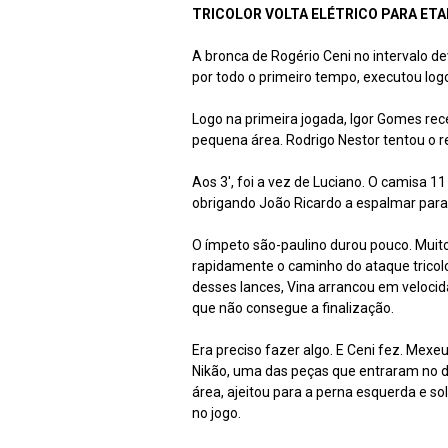
TRICOLOR VOLTA ELÉTRICO PARA ETA
A bronca de Rogério Ceni no intervalo dev
por todo o primeiro tempo, executou logo 
Logo na primeira jogada, Igor Gomes rece
pequena área. Rodrigo Nestor tentou o re
Aos 3', foi a vez de Luciano. O camisa 11
obrigando João Ricardo a espalmar para
O ímpeto são-paulino durou pouco. Mui
rapidamente o caminho do ataque tricolo
desses lances, Vina arrancou em velocid
que não consegue a finalização.
Era preciso fazer algo. E Ceni fez. Mexe
Nikão, uma das peças que entraram no 
área, ajeitou para a perna esquerda e so
no jogo.