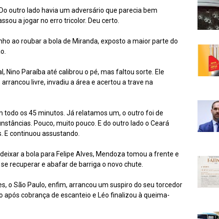
 Do outro lado havia um adversário que parecia bem
ssou a jogar no erro tricolor. Deu certo.
nho ao roubar a bola de Miranda, exposto a maior parte do
o.
l, Nino Paraíba até calibrou o pé, mas faltou sorte. Ele
arrancou livre, invadiu a área e acertou a trave na
 todo os 45 minutos. Já relatamos um, o outro foi de
unstâncias. Pouco, muito pouco. E do outro lado o Ceará
. E continuou assustando.
 deixar a bola para Felipe Alves, Mendoza tomou a frente e
 se recuperar e abafar de barriga o novo chute.
es, o São Paulo, enfim, arrancou um suspiro do seu torcedor
to após cobrança de escanteio e Léo finalizou à queima-