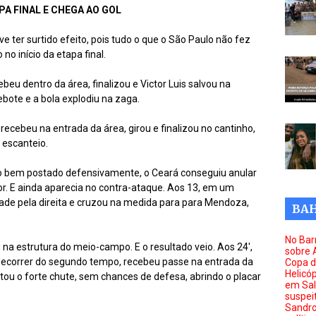
PA FINAL E CHEGA AO GOL
e ter surtido efeito, pois tudo o que o São Paulo não fez
no início da etapa final.
beu dentro da área, finalizou e Victor Luis salvou na
bote e a bola explodiu na zaga.
 recebeu na entrada da área, girou e finalizou no cantinho,
 escanteio.
to bem postado defensivamente, o Ceará conseguiu anular
r. E ainda aparecia no contra-ataque. Aos 13, em um
ade pela direita e cruzou na medida para para Mendoza,
BAH
No Barr
u na estrutura do meio-campo. E o resultado veio. Aos 24',
sobre 
decorrer do segundo tempo, recebeu passe na entrada da
Copa d
Helicóp
ltou o forte chute, sem chances de defesa, abrindo o placar
em Sal
suspei
Sandro