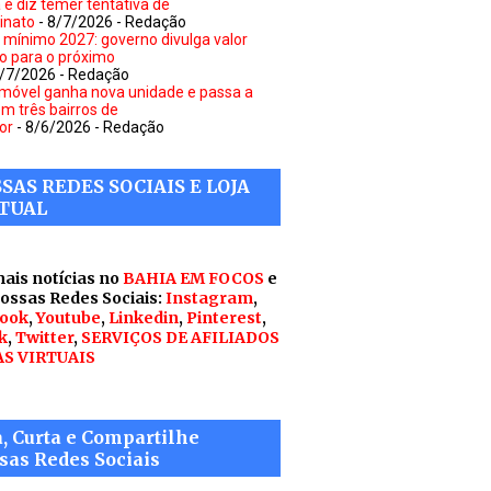
a e diz temer tentativa de
inato
- 8/7/2026
- Redação
o mínimo 2027: governo divulga valor
to para o próximo
8/7/2026
- Redação
móvel ganha nova unidade e passa a
em três bairros de
or
- 8/6/2026
- Redação
SAS REDES SOCIAIS E LOJA
TUAL
mais notícias no
BAHIA EM FOCOS
e
nossas Redes Sociais:
Instagram
,
ook
,
Youtube
,
Linkedin
,
Pinterest
,
k
,
Twitter
,
SERVIÇOS DE AFILIADOS
AS VIRTUAIS
a, Curta e Compartilhe
sas Redes Sociais