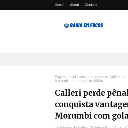
Home
About
Contact
Página inicial
sao paulo x ceara
Calleri per
Morumbi com golaço de Nikão
Calleri perde pêna
conquista vantage
Morumbi com gola
Noticias da Bahia
Quinta-Feira, Agosto 