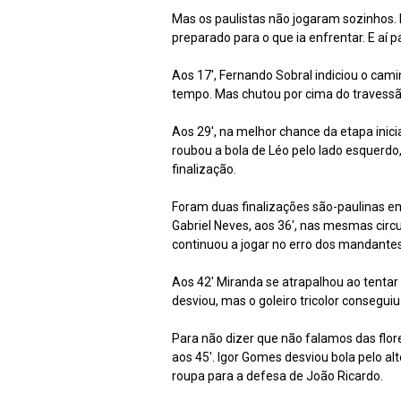
Mas os paulistas não jogaram sozinhos.
preparado para o que ia enfrentar. E aí pa
Aos 17', Fernando Sobral indiciou o cami
tempo. Mas chutou por cima do travessã
Aos 29', na melhor chance da etapa inicia
roubou a bola de Léo pelo lado esquerdo, 
finalização.
Foram duas finalizações são-paulinas em
Gabriel Neves, aos 36', nas mesmas circ
continuou a jogar no erro dos mandantes
Aos 42' Miranda se atrapalhou ao tentar
desviou, mas o goleiro tricolor conseguiu
Para não dizer que não falamos das flor
aos 45'. Igor Gomes desviou bola pelo al
roupa para a defesa de João Ricardo.