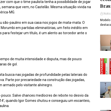
zer com que o time paulista tenha a possibilidade de jogar
Bras
o, semana que vem, no Castelão. Mesma situação vivida na
mérica-MG.
Notic
Modelo 
u são-paulino em sua casa nos jogos de mata-mata. O
destaca
o Morumbi em partidas eliminatórias, um feito inédito em
 para festejar um título, é um alento ao torcedor ante o
tempo de muita intensidade e disputa, mas de pouco
aras de gol.
ita busca nas jogadas de profundidade pelas laterais do
va. Parte por precariedade na construção das jogadas,
 armado pelo visitante alvinegro.
o pouco. Salve chances medíocres de rebote no desvio da
 14', quando Igor Gomes chutou e conseguiu um escanteio,
ulina.