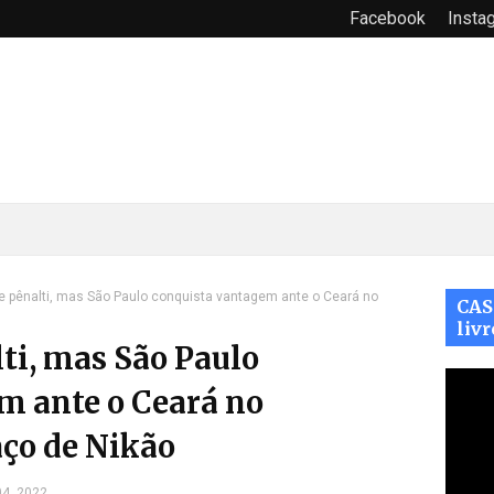
Facebook
Insta
de pênalti, mas São Paulo conquista vantagem ante o Ceará no
CAS
livr
lti, mas São Paulo
m ante o Ceará no
ço de Nikão
04, 2022