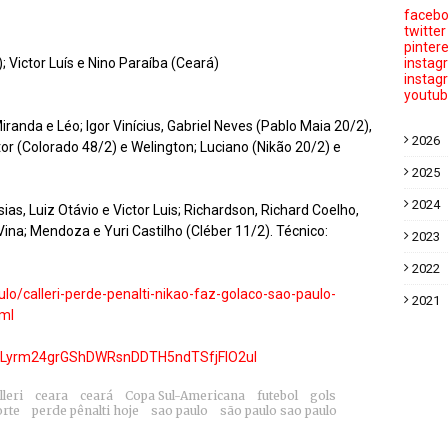
faceb
twitter
pinter
 Victor Luís e Nino Paraíba (Ceará)
instag
instag
youtu
iranda e Léo; Igor Vinícius, Gabriel Neves (Pablo Maia 20/2),
2026
or (Colorado 48/2) e Welington; Luciano (Nikão 20/2) e
2025
2024
ias, Luiz Otávio e Victor Luis; Richardson, Richard Coelho,
ina; Mendoza e Yuri Castilho (Cléber 11/2). Técnico:
2023
2022
lo/calleri-perde-penalti-nikao-faz-golaco-sao-paulo-
2021
ml
st=PLyrm24grGShDWRsnDDTH5ndTSfjFIO2ul
lleri
ceara
ceará
Copa Sul-Americana
futebol
gols
orte
perde pênalti hoje
sao paulo
são paulo sao paulo