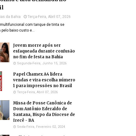
il
ias da Bahia
Terça-Feira, Abril 07, 2026
multifuncional com tanque de tinta se
 pelo baixo custo e…
Jovem morre após ser
esfaqueada durante confusão
no fim de festa na Bahia
Segunda-Feira, Junho 15, 2026
Papel Chamex A4 lidera
vendas e vira escolha número
1 para impressões no Brasil
Terça-Feira, Abril 07, 2026
Missa de Posse Canônica de
Dom Antônio Ederaldo de
Santana, Bispo da Diocese de
Irecê - BA
Sexta-Feira, Fevereiro 02, 2024