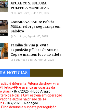
ATUAL CONJUNTURA
POLÍTICA MUNICIPAL.
Quinta-Feira, Julho 28, 2022
CANARANA BAHIA: Polícia
Militar reforça segurança em
Salobro
Domingo, Agosto 03, 2025
Família de Vini Jr. evita
exposição pública durante a
Copa e mantém foco no atleta
Segunda-Feira, Junho 08, 2026
IA NOTICIAS
adão é diferente: Vitória dá show, vira
Athletico-PR e avança às quartas da
o Brasil
- 8/7/2026
- Hugo Araújo
tero da Polícia Civil estreia em operação
vador e auxilia na prisão de 14
tos
- 8/7/2026
- Redação
 Filho denuncia suposta perseguição