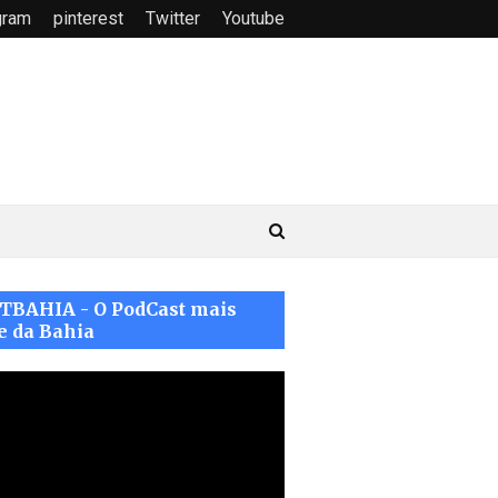
gram
pinterest
Twitter
Youtube
TBAHIA - O PodCast mais
e da Bahia