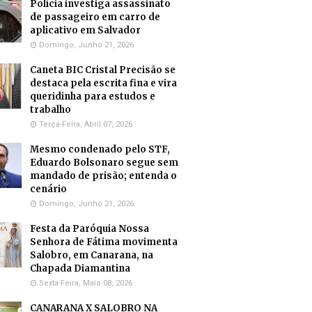
Polícia investiga assassinato
de passageiro em carro de
aplicativo em Salvador
Domingo, Junho 21, 2026
Caneta BIC Cristal Precisão se
destaca pela escrita fina e vira
queridinha para estudos e
trabalho
Terça-Feira, Abril 07, 2026
Mesmo condenado pelo STF,
Eduardo Bolsonaro segue sem
mandado de prisão; entenda o
cenário
Domingo, Junho 21, 2026
Festa da Paróquia Nossa
Senhora de Fátima movimenta
Salobro, em Canarana, na
Chapada Diamantina
Sexta-Feira, Maio 08, 2026
CANARANA X SALOBRO NA