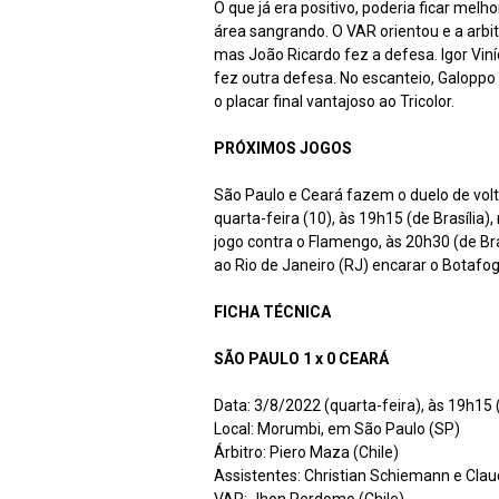
O que já era positivo, poderia ficar melho
área sangrando. O VAR orientou e a arbi
mas João Ricardo fez a defesa. Igor Vin
fez outra defesa. No escanteio, Galoppo d
o placar final vantajoso ao Tricolor.
PRÓXIMOS JOGOS
São Paulo e Ceará fazem o duelo de vol
quarta-feira (10), às 19h15 (de Brasília)
jogo contra o Flamengo, às 20h30 (de Br
ao Rio de Janeiro (RJ) encarar o Botafog
FICHA TÉCNICA
SÃO PAULO 1 x 0 CEARÁ
Data: 3/8/2022 (quarta-feira), às 19h15 (
Local: Morumbi, em São Paulo (SP)
Árbitro: Piero Maza (Chile)
Assistentes: Christian Schiemann e Clau