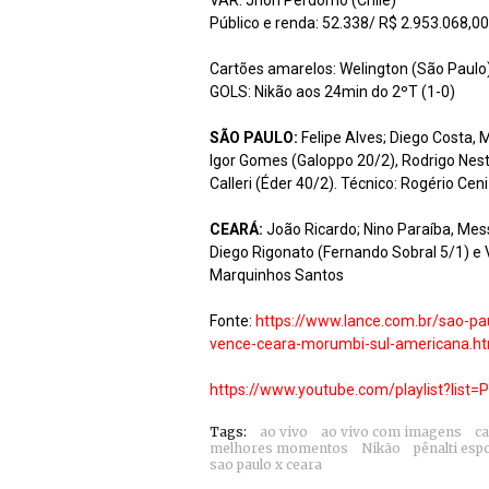
VAR: Jhon Perdomo (Chile)
Público e renda: 52.338/ R$ 2.953.068,00
Cartões amarelos: Welington (São Paulo);
GOLS: Nikão aos 24min do 2ºT (1-0)
SÃO PAULO:
Felipe Alves; Diego Costa, M
Igor Gomes (Galoppo 20/2), Rodrigo Nest
Calleri (Éder 40/2). Técnico: Rogério Ceni
CEARÁ:
João Ricardo; Nino Paraíba, Mess
Diego Rigonato (Fernando Sobral 5/1) e V
Marquinhos Santos
Fonte:
https://www.lance.com.br/sao-pau
vence-ceara-morumbi-sul-americana.ht
https://www.youtube.com/playlist?li
Tags:
ao vivo
ao vivo com imagens
ca
melhores momentos
Nikão
pênalti esp
sao paulo x ceara