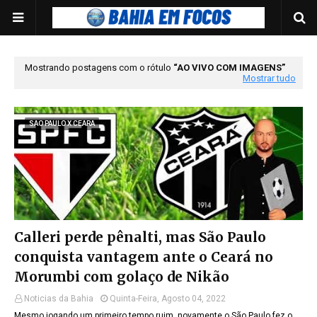
Mostrando postagens com o rótulo
AO VIVO COM IMAGENS
Mostrar tudo
SAO PAULO X CEARA
Calleri perde pênalti, mas São Paulo
conquista vantagem ante o Ceará no
Morumbi com golaço de Nikão
Noticias da Bahia
Quinta-Feira, Agosto 04, 2022
Mesmo jogando um primeiro tempo ruim, novamente o São Paulo fez o