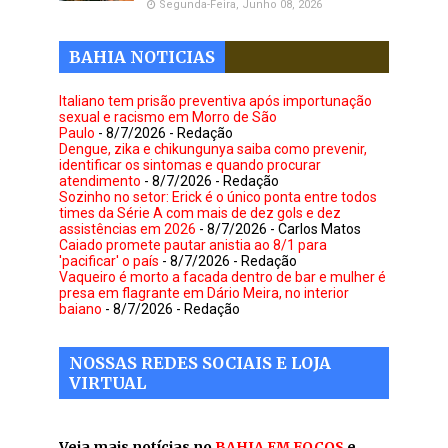
Segunda-Feira, Junho 08, 2026
BAHIA NOTICIAS
Italiano tem prisão preventiva após importunação
sexual e racismo em Morro de São
Paulo
- 8/7/2026
- Redação
Dengue, zika e chikungunya saiba como prevenir,
identificar os sintomas e quando procurar
atendimento
- 8/7/2026
- Redação
Sozinho no setor: Erick é o único ponta entre todos
times da Série A com mais de dez gols e dez
assistências em 2026
- 8/7/2026
- Carlos Matos
Caiado promete pautar anistia ao 8/1 para
'pacificar' o país
- 8/7/2026
- Redação
Vaqueiro é morto a facada dentro de bar e mulher é
presa em flagrante em Dário Meira, no interior
baiano
- 8/7/2026
- Redação
NOSSAS REDES SOCIAIS E LOJA
VIRTUAL
Veja mais notícias no
BAHIA EM FOCOS
e