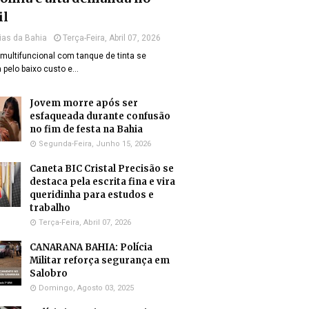
il
ias da Bahia
Terça-Feira, Abril 07, 2026
multifuncional com tanque de tinta se
 pelo baixo custo e…
Jovem morre após ser
esfaqueada durante confusão
no fim de festa na Bahia
Segunda-Feira, Junho 15, 2026
Caneta BIC Cristal Precisão se
destaca pela escrita fina e vira
queridinha para estudos e
trabalho
Terça-Feira, Abril 07, 2026
CANARANA BAHIA: Polícia
Militar reforça segurança em
Salobro
Domingo, Agosto 03, 2025