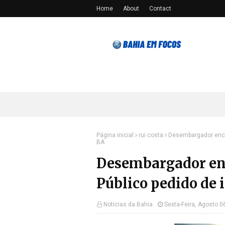
Home
About
Contact
Página inicial
rui costa
Desembargador encam
BA
Desembargador en
Público pedido de 
Noticias da Bahia
Sexta-Feira, Agosto 0