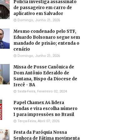
Polícia investiga assassinato
de passageiro em carro de
aplicativo em Salvador
Domingo, Junho 21, 2026
Mesmo condenado pelo STF,
Eduardo Bolsonaro segue sem
mandado de prisão; entenda o
cenário
Domingo, Junho 21, 2026
Missa de Posse Canônica de
Dom Antônio Ederaldo de
Santana, Bispo da Diocese de
Irecê - BA
Sexta-Feira, Fevereiro 02, 2024
Papel Chamex A4 lidera
vendas e vira escolha número
1 para impressões no Brasil
Terça-Feira, Abril 07, 2026
Festa da Paróquia Nossa
Senhora de Fátima movimenta