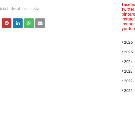
faceb
ícia federal
rui costa
twitter
pinter
instag
instag
youtu
2026
2025
2024
2023
2022
2021