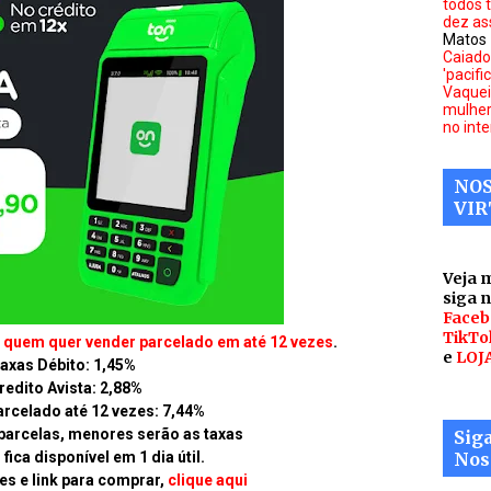
todos 
dez as
Matos
Caiado
'pacifi
Vaquei
mulher
no inte
NOS
VIR
Veja 
siga 
Faceb
TikTo
a quem quer vender parcelado em até 12 vezes
.
e
LOJ
axas Débito: 1,45%
redito Avista: 2,88%
arcelado até 12 vezes: 7,44%
arcelas, menores serão as taxas
Sig
fica disponível em 1 dia útil.
Nos
s e link para comprar,
clique aqui