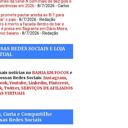
times da Série A com mais de dez gols e
sistências em 2026
- 8/7/2026
- Carlos
 promete pautar anistia ao 8/1 para
car' o país
- 8/7/2026
- Redação
ro é morto a facada dentro de bar e
 é presa em flagrante em Dário Meira,
rior baiano
- 8/7/2026
- Redação
SAS REDES SOCIAIS E LOJA
TUAL
mais notícias no
BAHIA EM FOCOS
e
nossas Redes Sociais:
Instagram
,
ook
,
Youtube
,
Linkedin
,
Pinterest
,
k
,
Twitter
,
SERVIÇOS DE AFILIADOS
AS VIRTUAIS
a, Curta e Compartilhe
sas Redes Sociais