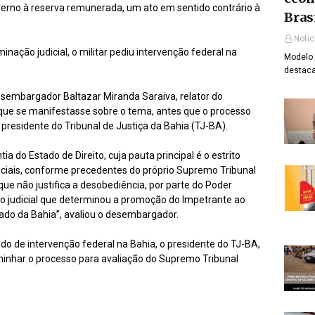
overno à reserva remunerada, um ato em sentido contrário à
Bras
Notic
ção judicial, o militar pediu intervenção federal na
Modelo 
destaca
esembargador Baltazar Miranda Saraiva, relator do
o que se manifestasse sobre o tema, antes que o processo
presidente do Tribunal de Justiça da Bahia (TJ-BA).
ia do Estado de Direito, cuja pauta principal é o estrito
iciais, conforme precedentes do próprio Supremo Tribunal
que não justifica a desobediência, por parte do Poder
o judicial que determinou a promoção do Impetrante ao
stado da Bahia”, avaliou o desembargador.
o de intervenção federal na Bahia, o presidente do TJ-BA,
minhar o processo para avaliação do Supremo Tribunal