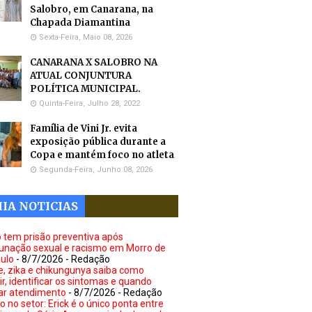
Salobro, em Canarana, na
Chapada Diamantina
Sexta-Feira, Maio 08, 2026
CANARANA X SALOBRO NA
ATUAL CONJUNTURA
POLÍTICA MUNICIPAL.
Quinta-Feira, Julho 28, 2022
Família de Vini Jr. evita
exposição pública durante a
Copa e mantém foco no atleta
Segunda-Feira, Junho 08, 2026
IA NOTICIAS
no tem prisão preventiva após
unação sexual e racismo em Morro de
ulo
- 8/7/2026
- Redação
, zika e chikungunya saiba como
r, identificar os sintomas e quando
ar atendimento
- 8/7/2026
- Redação
 no setor: Erick é o único ponta entre