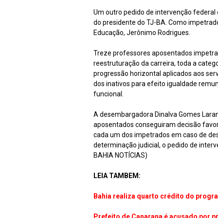
Um outro pedido de intervenção federal 
do presidente do TJ-BA. Como impetrados
Educação, Jerônimo Rodrigues.
Treze professores aposentados impet
reestruturação da carreira, toda a catego
progressão horizontal aplicados aos ser
dos inativos para efeito igualdade rem
funcional.
A desembargadora Dinalva Gomes Laranje
aposentados conseguiram decisão favoráve
cada um dos impetrados em caso de des
determinação judicial, o pedido de interv
BAHIA NOTÍCIAS)
LEIA TAMBEM:
Bahia realiza quarto crédito do prog
Prefeito de Canarana é acusado por p