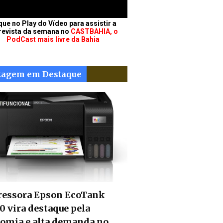
que no Play do Vídeo para assistir a
revista da semana no
CASTBAHIA, o
PodCast mais livre da Bahia
tagem em Destaque
TIFUNCIONAL
essora Epson EcoTank
0 vira destaque pela
omia e alta demanda no