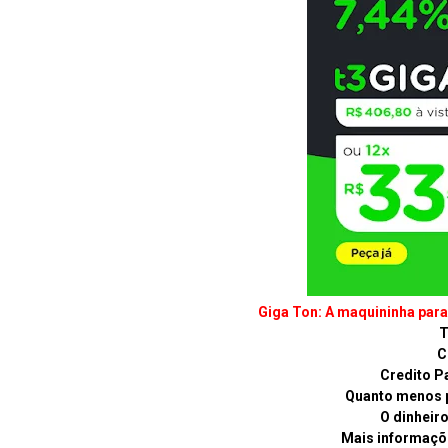
Giga Ton: A maquininha par
T
C
Credito P
Quanto menos p
O dinheiro 
Mais informaçõe