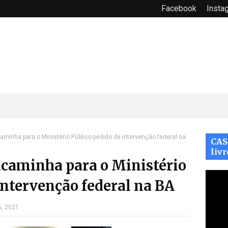
Facebook
Insta
inha para o Ministério Público pedido de intervenção federal na
CAS
livr
caminha para o Ministério
intervenção federal na BA
6, 2021