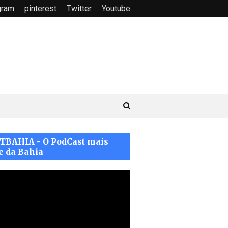
gram
pinterest
Twitter
Youtube
TBAHIA - O PodCast mais
e da Bahia