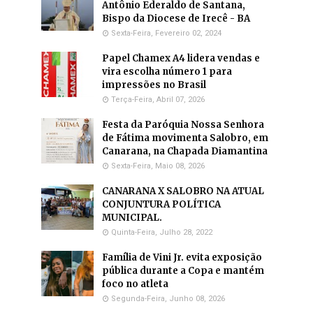
Antônio Ederaldo de Santana,
Bispo da Diocese de Irecê - BA
Sexta-Feira, Fevereiro 02, 2024
Papel Chamex A4 lidera vendas e
vira escolha número 1 para
impressões no Brasil
Terça-Feira, Abril 07, 2026
Festa da Paróquia Nossa Senhora
de Fátima movimenta Salobro, em
Canarana, na Chapada Diamantina
Sexta-Feira, Maio 08, 2026
CANARANA X SALOBRO NA ATUAL
CONJUNTURA POLÍTICA
MUNICIPAL.
Quinta-Feira, Julho 28, 2022
Família de Vini Jr. evita exposição
pública durante a Copa e mantém
foco no atleta
Segunda-Feira, Junho 08, 2026