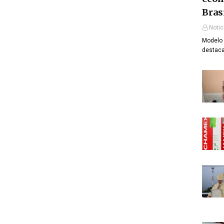
Bras
Notic
Modelo 
destaca