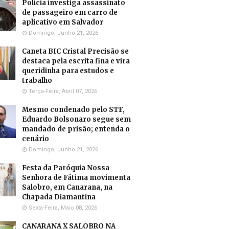
Polícia investiga assassinato
de passageiro em carro de
aplicativo em Salvador
Domingo, Junho 21, 2026
Caneta BIC Cristal Precisão se
destaca pela escrita fina e vira
queridinha para estudos e
trabalho
Terça-Feira, Abril 07, 2026
Mesmo condenado pelo STF,
Eduardo Bolsonaro segue sem
mandado de prisão; entenda o
cenário
Domingo, Junho 21, 2026
Festa da Paróquia Nossa
Senhora de Fátima movimenta
Salobro, em Canarana, na
Chapada Diamantina
Sexta-Feira, Maio 08, 2026
CANARANA X SALOBRO NA