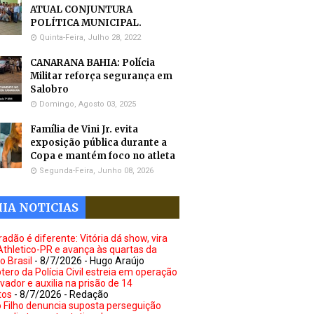
ATUAL CONJUNTURA
POLÍTICA MUNICIPAL.
Quinta-Feira, Julho 28, 2022
CANARANA BAHIA: Polícia
Militar reforça segurança em
Salobro
Domingo, Agosto 03, 2025
Família de Vini Jr. evita
exposição pública durante a
Copa e mantém foco no atleta
Segunda-Feira, Junho 08, 2026
IA NOTICIAS
adão é diferente: Vitória dá show, vira
Athletico-PR e avança às quartas da
o Brasil
- 8/7/2026
- Hugo Araújo
tero da Polícia Civil estreia em operação
vador e auxilia na prisão de 14
tos
- 8/7/2026
- Redação
 Filho denuncia suposta perseguição