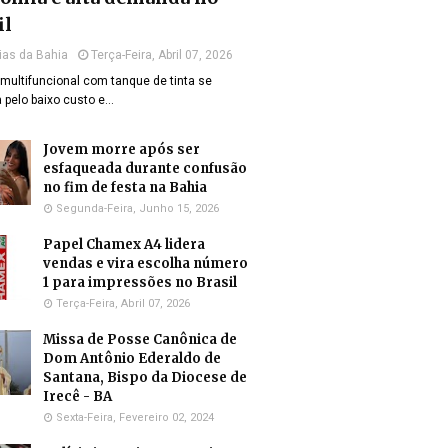
il
ias da Bahia
Terça-Feira, Abril 07, 2026
multifuncional com tanque de tinta se
 pelo baixo custo e…
Jovem morre após ser
esfaqueada durante confusão
no fim de festa na Bahia
Segunda-Feira, Junho 15, 2026
Papel Chamex A4 lidera
vendas e vira escolha número
1 para impressões no Brasil
Terça-Feira, Abril 07, 2026
Missa de Posse Canônica de
Dom Antônio Ederaldo de
Santana, Bispo da Diocese de
Irecê - BA
Sexta-Feira, Fevereiro 02, 2024