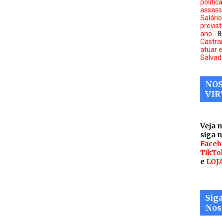
polític
assass
Salári
previs
ano
- 
Castra
atuar 
Salvad
NOS
VIR
Veja 
siga 
Faceb
TikTo
e
LOJ
Sig
Nos