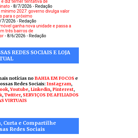
a e diz temer tentativa de
inato
- 8/7/2026
- Redação
o mínimo 2027: governo divulga valor
to para o próximo
8/7/2026
- Redação
móvel ganha nova unidade e passa a
em três bairros de
or
- 8/6/2026
- Redação
SAS REDES SOCIAIS E LOJA
TUAL
mais notícias no
BAHIA EM FOCOS
e
nossas Redes Sociais:
Instagram
,
ook
,
Youtube
,
Linkedin
,
Pinterest
,
k
,
Twitter
,
SERVIÇOS DE AFILIADOS
AS VIRTUAIS
a, Curta e Compartilhe
sas Redes Sociais