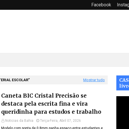
Facebook
Insta
CAS
ERIAL ESCOLAR
Mostrar tudo
livr
Caneta BIC Cristal Precisão se
destaca pela escrita fina e vira
queridinha para estudos e trabalho
Noticias da Bahia
Terça-Feira, Abril 07, 2026
Modelo com ponta de 0.8mm ganha espaço entre estudantes e