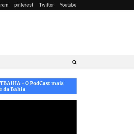
gram
pinterest
Twitter
Youtube
TBAHIA - O PodCast mais
e da Bahia