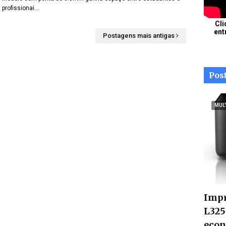
profissionai…
Cli
ent
Postagens mais antigas
Pos
MUL
Impr
L325
econ