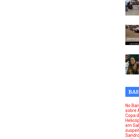
BAH
No Barr
sobre 
Copa d
Helicóp
em Sal
suspei
Sandro