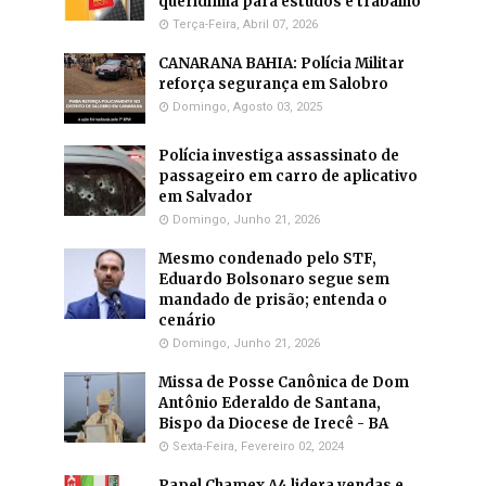
queridinha para estudos e trabalho
Terça-Feira, Abril 07, 2026
CANARANA BAHIA: Polícia Militar
reforça segurança em Salobro
Domingo, Agosto 03, 2025
Polícia investiga assassinato de
passageiro em carro de aplicativo
em Salvador
Domingo, Junho 21, 2026
Mesmo condenado pelo STF,
Eduardo Bolsonaro segue sem
mandado de prisão; entenda o
cenário
Domingo, Junho 21, 2026
Missa de Posse Canônica de Dom
Antônio Ederaldo de Santana,
Bispo da Diocese de Irecê - BA
Sexta-Feira, Fevereiro 02, 2024
Papel Chamex A4 lidera vendas e