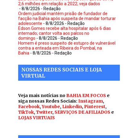
2,6 milhões em relação a 2022; veja dados
- 8/8/2026
- Redação
Ordem judicial mantém prisão de fundador de
facção na Bahia após suspeita de mandar torturar
adolescente
- 8/8/2026
- Redação
Edson Gomes recebe alta hospitalar após 6 dias
internado; cantor volta aos palcos no
domingo
- 8/8/2026
- Redação
Homem é preso suspeito de estupro de vulnerável
contra a enteada em Ribeira do Pombal, na
Bahia
- 8/8/2026
- Redação
NOSSAS REDES SOCIAIS E LOJA
VIRTUAL
Veja mais notícias no
BAHIA EM FOCOS
e
siga nossas Redes Sociais:
Instagram
,
Facebook
,
Youtube
,
Linkedin
,
Pinterest
,
TikTok
,
Twitter
,
SERVIÇOS DE AFILIADOS
e
LOJAS VIRTUAIS