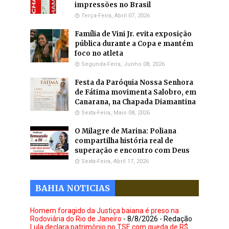
impressões no Brasil
Terça-Feira, Abril 07, 2026
Família de Vini Jr. evita exposição
pública durante a Copa e mantém
foco no atleta
Segunda-Feira, Junho 08, 2026
Festa da Paróquia Nossa Senhora
de Fátima movimenta Salobro, em
Canarana, na Chapada Diamantina
Sexta-Feira, Maio 08, 2026
O Milagre de Marina: Poliana
compartilha história real de
superação e encontro com Deus
Sexta-Feira, Abril 17, 2026
BAHIA NOTICIAS
Homem foragido da Justiça baiana é preso na
Rodoviária do Rio de Janeiro
- 8/8/2026
- Redação
Lula declara patrimônio no TSE com queda de R$