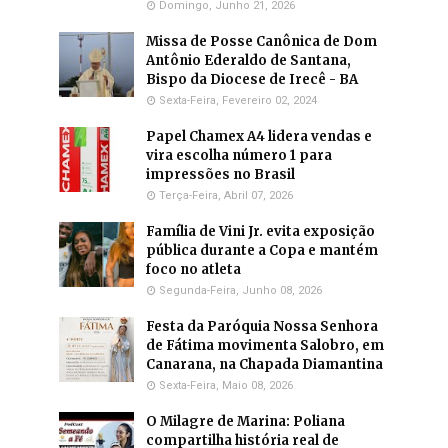
Domingo, Junho 21, 2026
Missa de Posse Canônica de Dom
Antônio Ederaldo de Santana,
Bispo da Diocese de Irecê - BA
Sexta-Feira, Fevereiro 02, 2024
Papel Chamex A4 lidera vendas e
vira escolha número 1 para
impressões no Brasil
Terça-Feira, Abril 07, 2026
Família de Vini Jr. evita exposição
pública durante a Copa e mantém
foco no atleta
Segunda-Feira, Junho 08, 2026
Festa da Paróquia Nossa Senhora
de Fátima movimenta Salobro, em
Canarana, na Chapada Diamantina
Sexta-Feira, Maio 08, 2026
O Milagre de Marina: Poliana
compartilha história real de