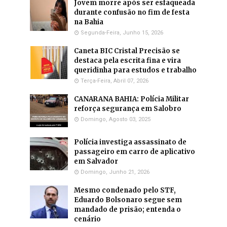
Jovem morre após ser esfaqueada
durante confusão no fim de festa
na Bahia
Segunda-Feira, Junho 15, 2026
Caneta BIC Cristal Precisão se
destaca pela escrita fina e vira
queridinha para estudos e trabalho
Terça-Feira, Abril 07, 2026
CANARANA BAHIA: Polícia Militar
reforça segurança em Salobro
Domingo, Agosto 03, 2025
Polícia investiga assassinato de
passageiro em carro de aplicativo
em Salvador
Domingo, Junho 21, 2026
Mesmo condenado pelo STF,
Eduardo Bolsonaro segue sem
mandado de prisão; entenda o
cenário