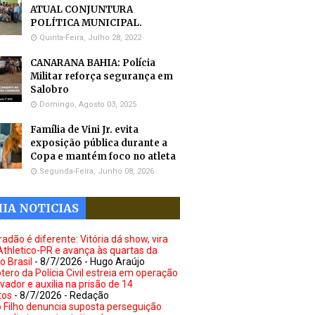
ATUAL CONJUNTURA
POLÍTICA MUNICIPAL.
Quinta-Feira, Julho 28, 2022
CANARANA BAHIA: Polícia
Militar reforça segurança em
Salobro
Domingo, Agosto 03, 2025
Família de Vini Jr. evita
exposição pública durante a
Copa e mantém foco no atleta
Segunda-Feira, Junho 08, 2026
IA NOTICIAS
adão é diferente: Vitória dá show, vira
Athletico-PR e avança às quartas da
o Brasil
- 8/7/2026
- Hugo Araújo
tero da Polícia Civil estreia em operação
vador e auxilia na prisão de 14
tos
- 8/7/2026
- Redação
 Filho denuncia suposta perseguição