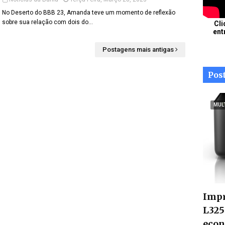
No Deserto do BBB 23, Amanda teve um momento de reflexão
sobre sua relação com dois do…
Cli
ent
Postagens mais antigas
Pos
MUL
Impr
L325
econ