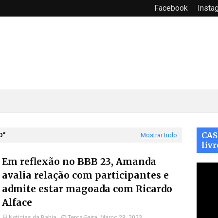
Facebook
Insta
CAS
D
Mostrar tudo
livr
Em reflexão no BBB 23, Amanda
avalia relação com participantes e
admite estar magoada com Ricardo
Alface
Noticias da Bahia
Terça-Feira, Março 28, 2023