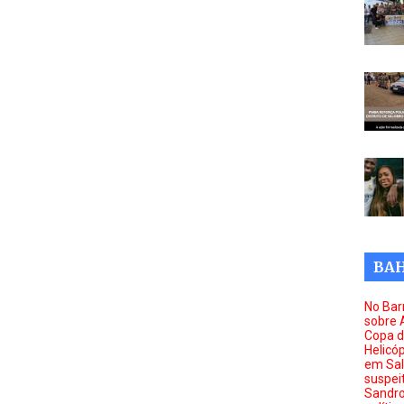
BAH
No Barr
sobre 
Copa d
Helicóp
em Sal
suspei
Sandro