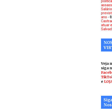
polític
assass
Salári
previs
ano
- 
Castra
atuar 
Salvad
NOS
VIR
Veja 
siga 
Faceb
TikTo
e
LOJ
Sig
Nos