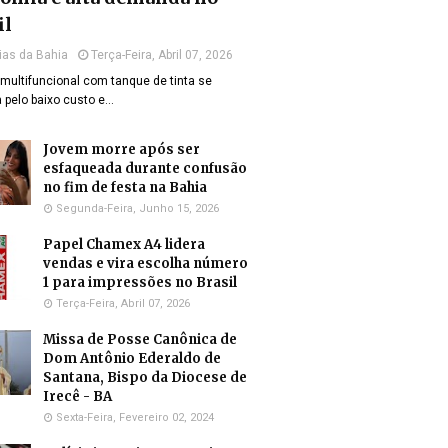
il
ias da Bahia
Terça-Feira, Abril 07, 2026
multifuncional com tanque de tinta se
 pelo baixo custo e…
Jovem morre após ser
esfaqueada durante confusão
no fim de festa na Bahia
Segunda-Feira, Junho 15, 2026
Papel Chamex A4 lidera
vendas e vira escolha número
1 para impressões no Brasil
Terça-Feira, Abril 07, 2026
Missa de Posse Canônica de
Dom Antônio Ederaldo de
Santana, Bispo da Diocese de
Irecê - BA
Sexta-Feira, Fevereiro 02, 2024