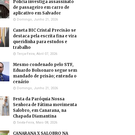
Polícia investiga assassinato
de passageiro em carro de
aplicativo em Salvador
Domingo, Junho 21, 2026
Caneta BIC Cristal Precisão se
destaca pela escrita fina e vira
queridinha para estudos e
trabalho
Terça-Feira, Abril 07, 2026
Mesmo condenado pelo STF,
Eduardo Bolsonaro segue sem
mandado de prisão; entenda o
cenário
Domingo, Junho 21, 2026
Festa da Paróquia Nossa
Senhora de Fátima movimenta
Salobro, em Canarana, na
Chapada Diamantina
Sexta-Feira, Maio 08, 2026
CANARANA X SALOBRO NA