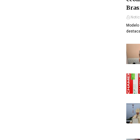
Bras
Notic
Modelo 
destaca