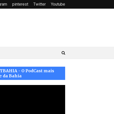
gram
pinterest
Twitter
Youtube
TBAHIA - O PodCast mais
e da Bahia