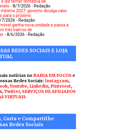
a e diz temer tentativa de
inato
- 8/7/2026
- Redação
o mínimo 2027: governo divulga valor
to para o próximo
8/7/2026
- Redação
móvel ganha nova unidade e passa a
em três bairros de
or
- 8/6/2026
- Redação
SAS REDES SOCIAIS E LOJA
TUAL
mais notícias no
BAHIA EM FOCOS
e
nossas Redes Sociais:
Instagram
,
ook
,
Youtube
,
Linkedin
,
Pinterest
,
k
,
Twitter
,
SERVIÇOS DE AFILIADOS
AS VIRTUAIS
a, Curta e Compartilhe
sas Redes Sociais