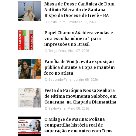
Missa de Posse Canônica de Dom
Antônio Ederaldo de Santana,
Bispo da Diocese de Irecê - BA
Sexta-Feira, Fevereiro 02, 2024
Papel Chamex A4 lidera vendas e
vira escolha número 1 para
impressões no Brasil
Terça-Feira, Abril 07, 2026
Família de Vini Jr. evita exposição
pública durante a Copa e mantém
foco no atleta
Segunda-Feira, Junho 08, 2026
Festa da Paróquia Nossa Senhora
de Fátima movimenta Salobro, em
Canarana, na Chapada Diamantina
Sexta-Feira, Maio 08, 2026
O Milagre de Marina: Poliana
compartilha história real de
superação e encontro com Deus