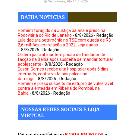
Sexta-Feira, Abril 17, 2026
BAHIA NOTICIAS
Homem foragido da Justiça baiana é preso na
Rodoviária do Rio de Janeiro
- 8/8/2026
- Redação
Lula declara patrimônio no TSE com queda de R$
2,6 milhões em relação a 2022; veja dados
- 8/8/2026
- Redação
Ordem judicial mantém prisão de fundador de
facção na Bahia após suspeita de mandar torturar
adolescente
- 8/8/2026
- Redação
Edson Gomes recebe alta hospitalar após 6 dias
internado; cantor volta aos palcos no
domingo
- 8/8/2026
- Redação
Homem é preso suspeito de estupro de vulnerável
contra a enteada em Ribeira do Pombal, na
Bahia
- 8/8/2026
- Redação
NOSSAS REDES SOCIAIS E LOJA
VIRTUAL
Veja mais notícias no
BAHIA EM FOCOS
e