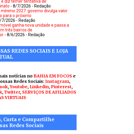
a e diz temer tentativa de
inato
- 8/7/2026
- Redação
o mínimo 2027: governo divulga valor
to para o próximo
8/7/2026
- Redação
móvel ganha nova unidade e passa a
em três bairros de
or
- 8/6/2026
- Redação
SAS REDES SOCIAIS E LOJA
TUAL
mais notícias no
BAHIA EM FOCOS
e
nossas Redes Sociais:
Instagram
,
ook
,
Youtube
,
Linkedin
,
Pinterest
,
k
,
Twitter
,
SERVIÇOS DE AFILIADOS
AS VIRTUAIS
a, Curta e Compartilhe
sas Redes Sociais