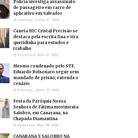
Polícia investiga assassinato
de passageiro em carro de
aplicativo em Salvador
Domingo, Junho 21, 2026
Caneta BIC Cristal Precisão se
destaca pela escrita fina e vira
queridinha para estudos e
trabalho
Terça-Feira, Abril 07, 2026
Mesmo condenado pelo STF,
Eduardo Bolsonaro segue sem
mandado de prisão; entenda o
cenário
Domingo, Junho 21, 2026
Festa da Paróquia Nossa
Senhora de Fátima movimenta
Salobro, em Canarana, na
Chapada Diamantina
Sexta-Feira, Maio 08, 2026
CANARANA X SALOBRO NA