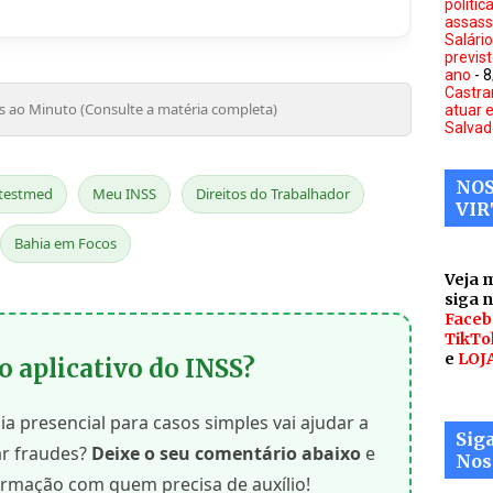
polític
assass
Salári
previs
ano
- 
Castra
as ao Minuto (Consulte a matéria completa)
atuar 
Salvad
NOS
testmed
Meu INSS
Direitos do Trabalhador
VIR
Bahia em Focos
Veja 
siga 
Faceb
TikTo
e
LOJ
 o aplicativo do INSS?
ia presencial para casos simples vai ajudar a
Sig
tar fraudes?
Deixe o seu comentário abaixo
e
Nos
ormação com quem precisa de auxílio!