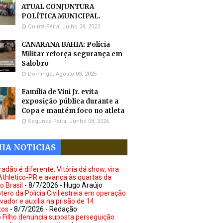
ATUAL CONJUNTURA
POLÍTICA MUNICIPAL.
Quinta-Feira, Julho 28, 2022
CANARANA BAHIA: Polícia
Militar reforça segurança em
Salobro
Domingo, Agosto 03, 2025
Família de Vini Jr. evita
exposição pública durante a
Copa e mantém foco no atleta
Segunda-Feira, Junho 08, 2026
IA NOTICIAS
adão é diferente: Vitória dá show, vira
Athletico-PR e avança às quartas da
o Brasil
- 8/7/2026
- Hugo Araújo
tero da Polícia Civil estreia em operação
vador e auxilia na prisão de 14
tos
- 8/7/2026
- Redação
 Filho denuncia suposta perseguição