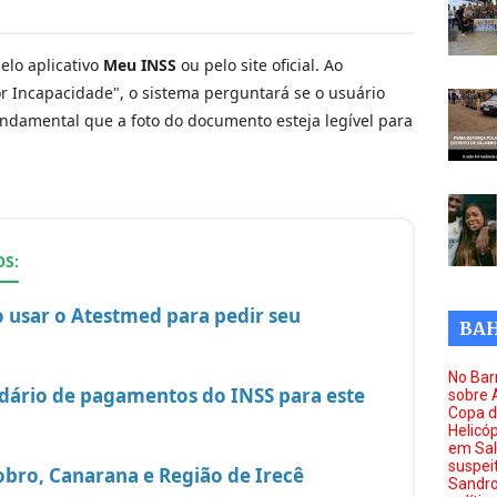
elo aplicativo
Meu INSS
ou pelo site oficial. Ao
or Incapacidade", o sistema perguntará se o usuário
undamental que a foto do documento esteja legível para
S:
 usar o Atestmed para pedir seu
BAH
No Barr
ndário de pagamentos do INSS para este
sobre 
Copa d
Helicóp
em Sal
suspei
lobro, Canarana e Região de Irecê
Sandro