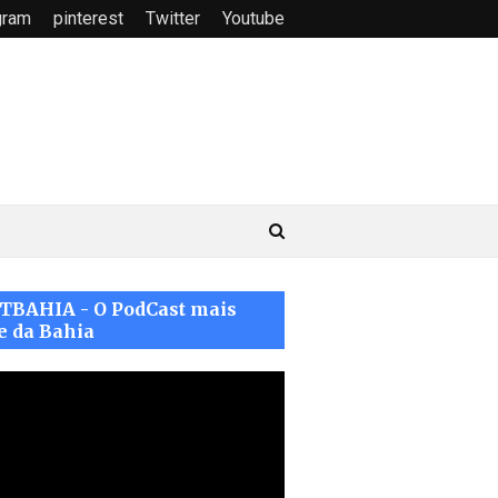
gram
pinterest
Twitter
Youtube
TBAHIA - O PodCast mais
e da Bahia