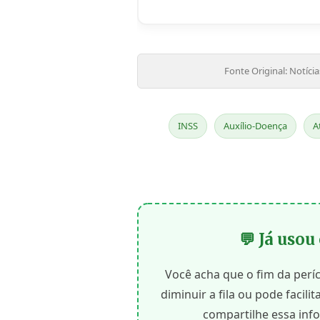
Fonte Original: Notíci
INSS
Auxílio-Doença
A
💬 Já usou
Você acha que o fim da períc
diminuir a fila ou pode facili
compartilhe essa inf