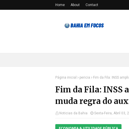
Home
About
Contact
Página inicial
pericia
Fim da Fila: INSS amp
Fim da Fila: INSS 
muda regra do aux
Noticias da Bahia
Sexta-Feira, Abril 03, 
ECONOMIA & UTILIDADE PÚBLICA