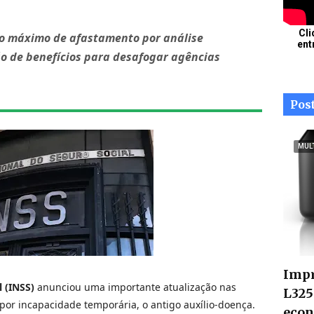
Cli
o máximo de afastamento por análise
ent
ão de benefícios para desafogar agências
Pos
MUL
Impr
l (INSS)
anunciou uma importante atualização nas
L325
por incapacidade temporária, o antigo auxílio-doença.
econ