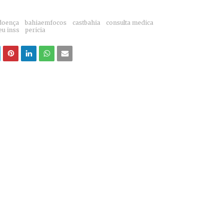
 doença
bahiaemfocos
castbahia
consulta medica
u inss
pericia