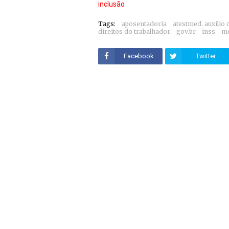
inclusão
Tags:
aposentadoria
atestmed. auxilio
direitos do trabalhador
gov.br
inss
me
Facebook
Twitter