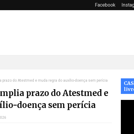
Facebook
Insta
lia prazo do Atestmed e muda regra do auxílio-doença sem perícia
CAS
livr
amplia prazo do Atestmed e
ílio-doença sem perícia
2026