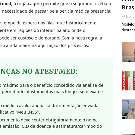
stmed
, o órgão agora permite que o segurado receba o
Bras
 necessidade de passar pela perícia médica presencial.
Notic
o tempo de espera nas filas, que historicamente
Modelo 
ente em regiões do interior baiano onde o
destaca
pode ser custoso e demorado. Com a nova regra, a
so ainda maior na agilização dos processos.
ANÇAS NO ATESTMED:
 máximo para o benefício concedido via análise de
o, permitindo afastamentos mais longos sem exame
o médico avalia apenas a documentação enviada
licativo "Meu INSS".
ocumento deve conter obrigatoriamente o nome
e emissão, CID da doença e assinatura/carimbo do