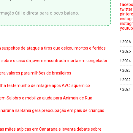
faceb
twitter
ação útil e direta para o povo baiano.
pinter
instag
instag
youtu
2026
ca suspeitos de ataque a tiros que deixou mortos e feridos
2025
abe sobre o caso da jovem encontrada morta em congelador
2024
2023
era valores para milhões de brasileiros
2022
ilha testemunho de milagre após AVC isquêmico
2021
em Salobro e mobiliza ajuda para Animais de Rua
Canarana na Bahia gera preocupação em pais de crianças
s mães atípicas em Canarana e levanta debate sobre