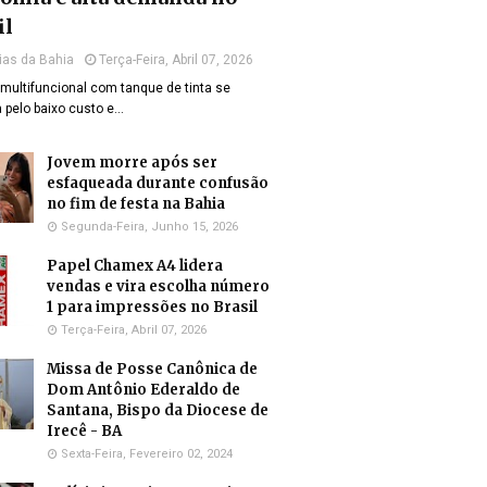
il
ias da Bahia
Terça-Feira, Abril 07, 2026
multifuncional com tanque de tinta se
 pelo baixo custo e…
Jovem morre após ser
esfaqueada durante confusão
no fim de festa na Bahia
Segunda-Feira, Junho 15, 2026
Papel Chamex A4 lidera
vendas e vira escolha número
1 para impressões no Brasil
Terça-Feira, Abril 07, 2026
Missa de Posse Canônica de
Dom Antônio Ederaldo de
Santana, Bispo da Diocese de
Irecê - BA
Sexta-Feira, Fevereiro 02, 2024