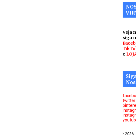
NOS
VIR
Veja 
siga 
Faceb
TikTo
e
LOJ
Sig
Nos
faceb
twitter
pinter
instag
instag
youtu
2026