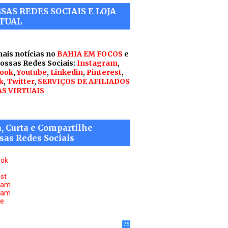
SAS REDES SOCIAIS E LOJA
TUAL
mais notícias no
BAHIA EM FOCOS
e
nossas Redes Sociais:
Instagram
,
ook
,
Youtube
,
Linkedin
,
Pinterest
,
k
,
Twitter
,
SERVIÇOS DE AFILIADOS
AS VIRTUAIS
a, Curta e Compartilhe
sas Redes Sociais
ook
est
ram
ram
be
75