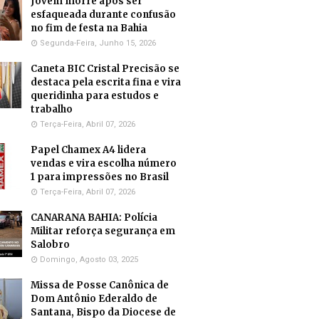
Jovem morre após ser
esfaqueada durante confusão
no fim de festa na Bahia
Segunda-Feira, Junho 15, 2026
Caneta BIC Cristal Precisão se
destaca pela escrita fina e vira
queridinha para estudos e
trabalho
Terça-Feira, Abril 07, 2026
Papel Chamex A4 lidera
vendas e vira escolha número
1 para impressões no Brasil
Terça-Feira, Abril 07, 2026
CANARANA BAHIA: Polícia
Militar reforça segurança em
Salobro
Domingo, Agosto 03, 2025
Missa de Posse Canônica de
Dom Antônio Ederaldo de
Santana, Bispo da Diocese de