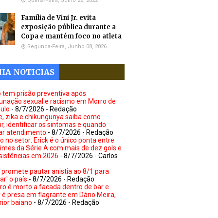
Quinta-Feira, Julho 28, 2022
Família de Vini Jr. evita
exposição pública durante a
Copa e mantém foco no atleta
Segunda-Feira, Junho 08, 2026
IA NOTICIAS
no tem prisão preventiva após
unação sexual e racismo em Morro de
ulo
- 8/7/2026
- Redação
, zika e chikungunya saiba como
r, identificar os sintomas e quando
ar atendimento
- 8/7/2026
- Redação
 no setor: Erick é o único ponta entre
times da Série A com mais de dez gols e
sistências em 2026
- 8/7/2026
- Carlos
 promete pautar anistia ao 8/1 para
car' o país
- 8/7/2026
- Redação
ro é morto a facada dentro de bar e
 é presa em flagrante em Dário Meira,
rior baiano
- 8/7/2026
- Redação