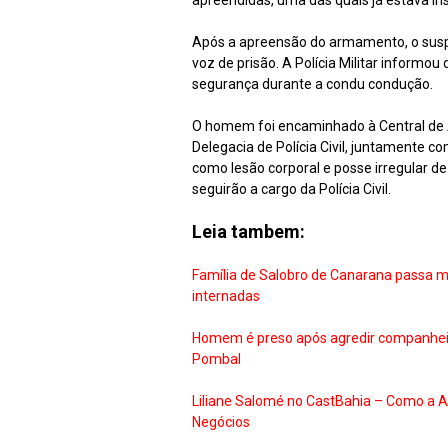
apreendidas, uma das quais já estava in
Após a apreensão do armamento, o suspei
voz de prisão. A Polícia Militar informou
segurança durante a condu condução.
O homem foi encaminhado à Central de At
Delegacia de Polícia Civil, juntamente co
como lesão corporal e posse irregular de
seguirão a cargo da Polícia Civil.
Leia tambem:
Família de Salobro de Canarana passa 
internadas
Homem é preso após agredir companheira
Pombal
Liliane Salomé no CastBahia – Como a A
Negócios