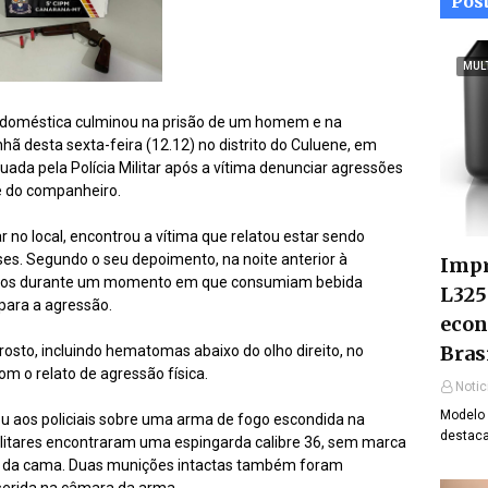
Pos
MUL
 doméstica culminou na prisão de um homem e na
 desta sexta-feira (12.12) no distrito do Culuene, em
uada pela Polícia Militar após a vítima denunciar agressões
te do companheiro.
ar no local, encontrou a vítima que relatou estar sendo
es. Segundo o seu depoimento, na noite anterior à
Impr
 socos durante um momento em que consumiam bebida
L325
para a agressão.
econ
Bras
rosto, incluindo hematomas abaixo do olho direito, no
om o relato de agressão física.
Notic
Modelo 
ou aos policiais sobre uma arma de fogo escondida na
destaca
ilitares encontraram uma espingarda calibre 36, sem marca
o da cama. Duas munições intactas também foram