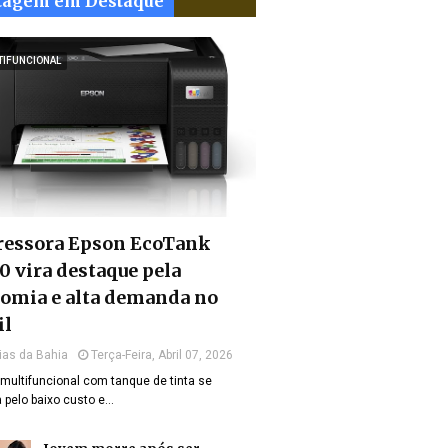
tagem em Destaque
TIFUNCIONAL
essora Epson EcoTank
0 vira destaque pela
omia e alta demanda no
il
ias da Bahia
Terça-Feira, Abril 07, 2026
multifuncional com tanque de tinta se
 pelo baixo custo e…