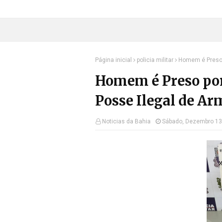
Página inicial
policia militar
Homem é Preso 
Homem é Preso por
Posse Ilegal de A
Noticias da Bahia
Sábado, Dezembro 13