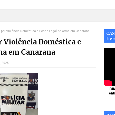
por Violência Doméstica e Posse Ilegal de Arma em Canarana
CAS
livr
 Violência Doméstica e
rma em Canarana
, 2025
Cli
ent