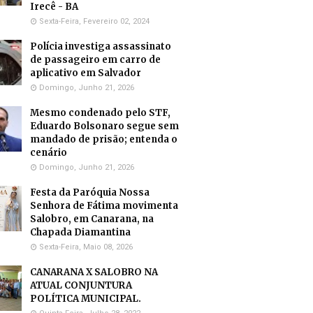
Irecê - BA
Sexta-Feira, Fevereiro 02, 2024
Polícia investiga assassinato
de passageiro em carro de
aplicativo em Salvador
Domingo, Junho 21, 2026
Mesmo condenado pelo STF,
Eduardo Bolsonaro segue sem
mandado de prisão; entenda o
cenário
Domingo, Junho 21, 2026
Festa da Paróquia Nossa
Senhora de Fátima movimenta
Salobro, em Canarana, na
Chapada Diamantina
Sexta-Feira, Maio 08, 2026
CANARANA X SALOBRO NA
ATUAL CONJUNTURA
POLÍTICA MUNICIPAL.