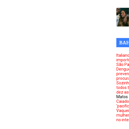
BAH
Italia
import
São Pa
Dengue
preveni
procur
Sozinho
todos 
dez as
Matos
Caiado
'pacifi
Vaquei
mulher
no inte