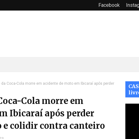
Facebook
Insta
 da Coca-Cola morre em acidente de moto em Ibicaraí após perder
CAS
livr
Coca-Cola morre em
m Ibicaraí após perder
 e colidir contra canteiro
23