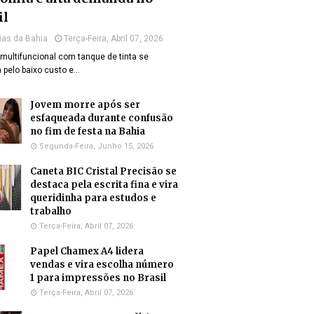
il
ias da Bahia
Terça-Feira, Abril 07, 2026
multifuncional com tanque de tinta se
 pelo baixo custo e…
Jovem morre após ser
esfaqueada durante confusão
no fim de festa na Bahia
Segunda-Feira, Junho 15, 2026
Caneta BIC Cristal Precisão se
destaca pela escrita fina e vira
queridinha para estudos e
trabalho
Terça-Feira, Abril 07, 2026
Papel Chamex A4 lidera
vendas e vira escolha número
1 para impressões no Brasil
Terça-Feira, Abril 07, 2026