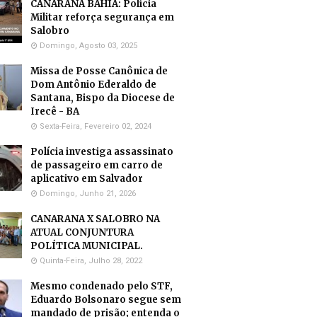
CANARANA BAHIA: Polícia
Militar reforça segurança em
Salobro
Domingo, Agosto 03, 2025
Missa de Posse Canônica de
Dom Antônio Ederaldo de
Santana, Bispo da Diocese de
Irecê - BA
Sexta-Feira, Fevereiro 02, 2024
Polícia investiga assassinato
de passageiro em carro de
aplicativo em Salvador
Domingo, Junho 21, 2026
CANARANA X SALOBRO NA
ATUAL CONJUNTURA
POLÍTICA MUNICIPAL.
Quinta-Feira, Julho 28, 2022
Mesmo condenado pelo STF,
Eduardo Bolsonaro segue sem
mandado de prisão; entenda o