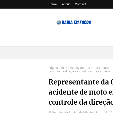
Home
About
Contact
Página inicial
wesley santos
Representante
controle da direção e colidir contra canteiro
Representante da 
acidente de moto e
controle da direção
Noticias da Bahia
Sábado, Março 18, 20