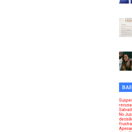
BAH
Suspei
recusa
Salvad
No Jus
decisã
frustr
Apesar 