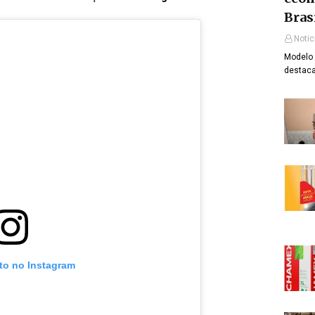
Bras
Notic
Modelo 
destaca
oto no Instagram