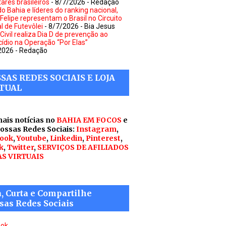
tares brasileiros
- 8/7/2026
- Redação
o Bahia e líderes do ranking nacional,
 Felipe representam o Brasil no Circuito
l de Futevôlei
- 8/7/2026
- Bia Jesus
 Civil realiza Dia D de prevenção ao
cídio na Operação “Por Elas”
2026
- Redação
SAS REDES SOCIAIS E LOJA
TUAL
mais notícias no
BAHIA EM FOCOS
e
nossas Redes Sociais:
Instagram
,
ook
,
Youtube
,
Linkedin
,
Pinterest
,
k
,
Twitter
,
SERVIÇOS DE AFILIADOS
AS VIRTUAIS
a, Curta e Compartilhe
sas Redes Sociais
ook