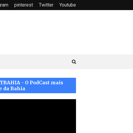
gram
pinterest
Twitter
Youtube
TBAHIA - O PodCast mais
e da Bahia