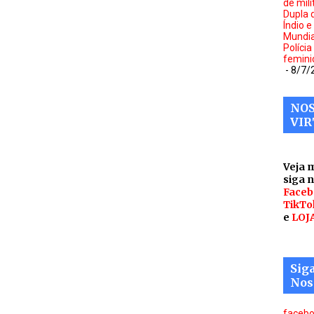
de mili
Dupla d
Índio e
Mundia
Polícia
femini
- 8/7/
NOS
VIR
Veja 
siga 
Faceb
TikTo
e
LOJ
Sig
Nos
faceb