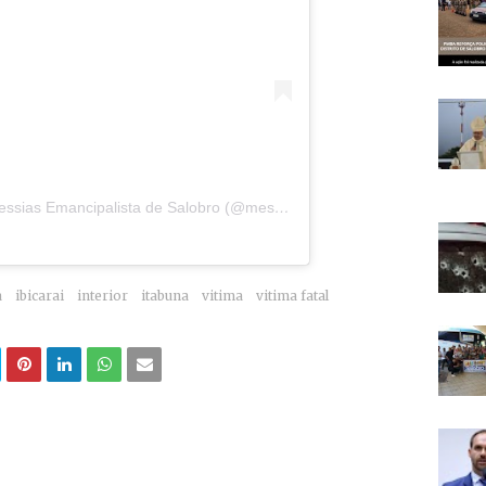
Uma publicação compartilhada por Messias Emancipalista de Salobro (@messiasdojornal)
a
ibicarai
interior
itabuna
vitima
vitima fatal