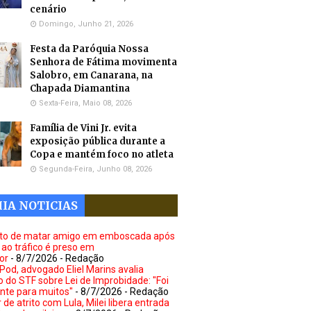
cenário
Domingo, Junho 21, 2026
Festa da Paróquia Nossa
Senhora de Fátima movimenta
Salobro, em Canarana, na
Chapada Diamantina
Sexta-Feira, Maio 08, 2026
Família de Vini Jr. evita
exposição pública durante a
Copa e mantém foco no atleta
Segunda-Feira, Junho 08, 2026
IA NOTICIAS
to de matar amigo em emboscada após
 ao tráfico é preso em
or
- 8/7/2026
- Redação
Pod, advogado Eliel Marins avalia
o do STF sobre Lei de Improbidade: "Foi
ante para muitos"
- 8/7/2026
- Redação
de atrito com Lula, Milei libera entrada