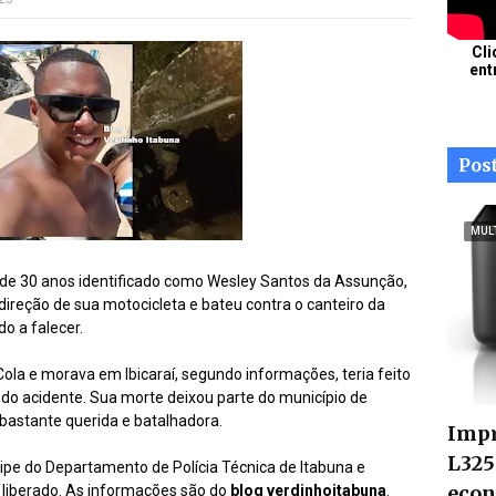
Cli
ent
Pos
MUL
e 30 anos identificado como Wesley Santos da Assunção,
 direção de sua motocicleta e bateu contra o canteiro da
do a falecer.
ola e morava em Ibicaraí, segundo informações, teria feito
 do acidente. Sua morte deixou parte do município de
a bastante querida e batalhadora.
Impr
L325
ipe do Departamento de Polícia Técnica de Itabuna e
econ
 liberado. As informações são do
blog verdinhoitabuna
.