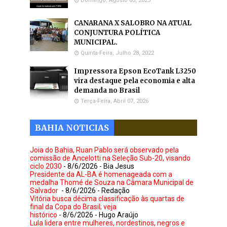
Domingo, Agosto 03, 2025
CANARANA X SALOBRO NA ATUAL
CONJUNTURA POLÍTICA
MUNICIPAL.
Quinta-Feira, Julho 28, 2022
Impressora Epson EcoTank L3250
vira destaque pela economia e alta
demanda no Brasil
Terça-Feira, Abril 07, 2026
BAHIA NOTICIAS
Joia do Bahia, Ruan Pablo será observado pela
comissão de Ancelotti na Seleção Sub-20, visando
ciclo 2030
- 8/6/2026
- Bia Jesus
Presidente da AL-BA é homenageada com a
medalha Thomé de Souza na Câmara Municipal de
Salvador
- 8/6/2026
- Redação
Vitória busca décima classificação às quartas de
final da Copa do Brasil; veja
histórico
- 8/6/2026
- Hugo Araújo
Lula lidera entre mulheres, nordestinos, negros e