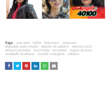
Tags:
acm neto
bahia
bolsonaro
canarana
deputado mais votado
distrito de salobro
eleicoes 2022
eleicoes na bahia
irece bahia
jeronimo
regiao de irece
resultado da eleicao
ricardo rodrigues
salobro