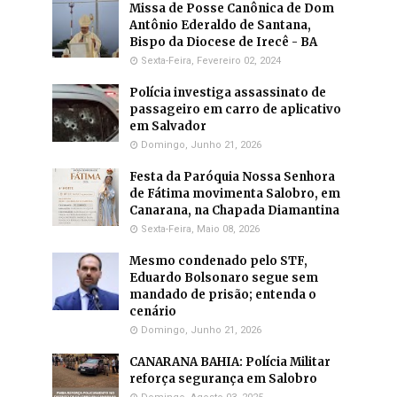
Missa de Posse Canônica de Dom
Antônio Ederaldo de Santana,
Bispo da Diocese de Irecê - BA
Sexta-Feira, Fevereiro 02, 2024
Polícia investiga assassinato de
passageiro em carro de aplicativo
em Salvador
Domingo, Junho 21, 2026
Festa da Paróquia Nossa Senhora
de Fátima movimenta Salobro, em
Canarana, na Chapada Diamantina
Sexta-Feira, Maio 08, 2026
Mesmo condenado pelo STF,
Eduardo Bolsonaro segue sem
mandado de prisão; entenda o
cenário
Domingo, Junho 21, 2026
CANARANA BAHIA: Polícia Militar
reforça segurança em Salobro