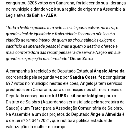
conquistou 3205 votos em Canarana, fortalecendo sua liderança
no município e dando voz à sua região de origem na Assembleia
Legislativa da Bahia -
ALBA
.
"Toda a história política tem sido sua luta para realizar, na terra, o
grande ideal de igualdade e fraternidade.O homem público é o
cidadão de tempo inteiro, de quem as circunstâncias exigem o
sacrifício da liberdade pessoal, mas a quem o destino oferece a
mais confortadora das recompensas: a de servir à Nação em sua
grandeza e projeção na eternidade."
Disse Zaira
A campanha à reeleição do Deputado Estadual
Ângelo Almeida
coordenado pela segunda vez por
Sandra Costa
, fez conquistar
697 votos no município nestas eleicoes, Angelo já tem serviços
prestados em Canarana, para o municipio nos ultimos meses o
Deputado conseguiu um
kit UBS
e
kit odontológico
para o
Distrito de Salobro (Aguardando ser instalado pela secretaira de
Saude) e um Trator para a Associação Comunitária de Salobro.
Na Assembleia um dos projetos do Deputado
Ângelo Almeida
é
o de Lei nº 24.344/2021, que institui a política estadual de
valorização da mulher no campo.