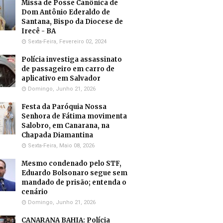
Missa de Posse Canônica de
Dom Antônio Ederaldo de
Santana, Bispo da Diocese de
Irecê - BA
Sexta-Feira, Fevereiro 02, 2024
Polícia investiga assassinato
de passageiro em carro de
aplicativo em Salvador
Domingo, Junho 21, 2026
Festa da Paróquia Nossa
Senhora de Fátima movimenta
Salobro, em Canarana, na
Chapada Diamantina
Sexta-Feira, Maio 08, 2026
Mesmo condenado pelo STF,
Eduardo Bolsonaro segue sem
mandado de prisão; entenda o
cenário
Domingo, Junho 21, 2026
CANARANA BAHIA: Polícia