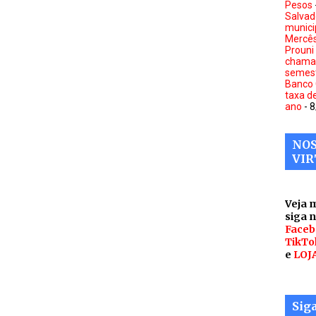
Pesos
Salvad
munici
Mercê
Prouni
chamad
semes
Banco 
taxa d
ano
- 
NOS
VIR
Veja 
siga 
Faceb
TikTo
e
LOJ
Sig