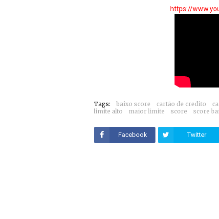
https://www.y
Tags:
baixo score
cartão de credito
ca
limite alto
maior limite
score
score ba
Facebook
Twitter