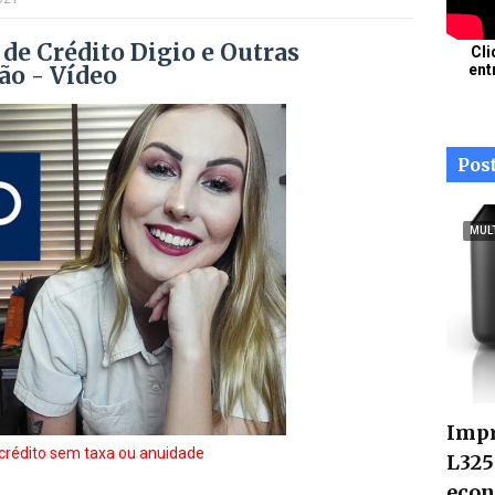
 de Crédito Digio e Outras
Cli
ão - Vídeo
ent
Pos
MUL
Impr
crédito sem taxa ou anuidade
L325
econ