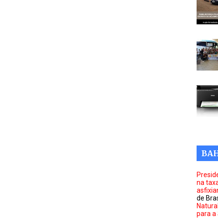
BAH
Presid
na tax
asfixi
de Bras
Natura
para a