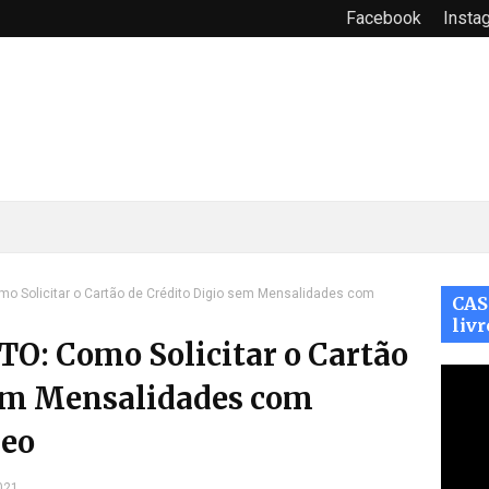
Facebook
Insta
 Solicitar o Cartão de Crédito Digio sem Mensalidades com
CAS
livr
: Como Solicitar o Cartão
sem Mensalidades com
deo
021