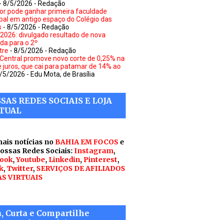
- 8/5/2026
- Redação
or pode ganhar primeira faculdade
pal em antigo espaço do Colégio das
s
- 8/5/2026
- Redação
 2026: divulgado resultado de nova
a para o 2º
tre
- 8/5/2026
- Redação
Central promove novo corte de 0,25% na
e juros, que cai para patamar de 14% ao
8/5/2026
- Edu Mota, de Brasília
SAS REDES SOCIAIS E LOJA
TUAL
mais notícias no
BAHIA EM FOCOS
e
nossas Redes Sociais:
Instagram
,
ook
,
Youtube
,
Linkedin
,
Pinterest
,
k
,
Twitter
,
SERVIÇOS DE AFILIADOS
AS VIRTUAIS
a, Curta e Compartilhe