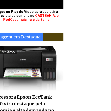
que no Play do Vídeo para assistir a
revista da semana no
CASTBAHIA, o
PodCast mais livre da Bahia
tagem em Destaque
TIFUNCIONAL
essora Epson EcoTank
0 vira destaque pela
omia e alta demanda no