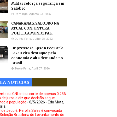
Militar reforça segurança em
Salobro
Domingo, Agosto 03, 2025
CANARANA X SALOBRO NA
ATUAL CONJUNTURA
POLÍTICA MUNICIPAL.
Quinta-Feira, Julho 28, 2022
Impressora Epson EcoTank
L3250 vira destaque pela
economia e alta demanda no
Brasil
Terça-Feira, Abril 07, 2026
IA NOTICIAS
ente da CNI critica corte de apenas 0,25%
a de juros e diz que decisão segue
ando a população
- 8/5/2026
- Edu Mota,
ília
l de Jequié, Perolla Sales é convocada
 Seleção Brasileira de Levantamento de