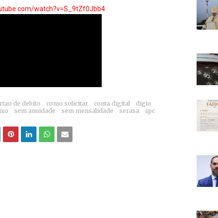
outube.com/watch?v=S_9tZf0Jbb4
rtao de debito
como solicitar
conta digital
digio
ixo
sem anuidade
sem mensalidade
serasa
spc