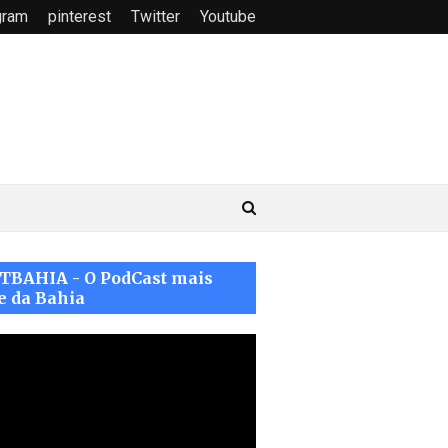
gram
pinterest
Twitter
Youtube
TBAHIA - O PodCast mais
e da Bahia