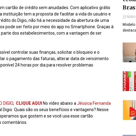
Bras
um cartão de crédito sem anuidades. Com aplicativo grátis
 a instituição tem a proposta de facilitar a vida do usuário e
Notic
 crédito do Digio, não há a necessidade da abertura de uma
Modelo 
os pode ser feito por meio do app no Smartphone. Graças à
destaca
or parte dos estabelecimentos, com a vantagem de ser
ossível controlar suas finanças, solicitar o bloqueio e o
elar o pagamento das faturas, alterar data de vencimento
sponível 24 horas por dia para resolver problemas
 DIGIO
,
CLIQUE AQUI
No vídeo abaixo a
Jéssica Fernanda
l Digio. Quais são os seus benefícios e vantagens? Nesse
 Esperamos que gostem e se você usa esse cartão
s comentários.