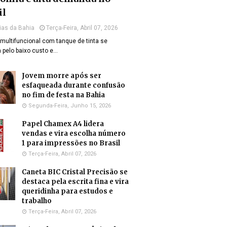
il
ias da Bahia
Terça-Feira, Abril 07, 2026
multifuncional com tanque de tinta se
 pelo baixo custo e…
Jovem morre após ser
esfaqueada durante confusão
no fim de festa na Bahia
Segunda-Feira, Junho 15, 2026
Papel Chamex A4 lidera
vendas e vira escolha número
1 para impressões no Brasil
Terça-Feira, Abril 07, 2026
Caneta BIC Cristal Precisão se
destaca pela escrita fina e vira
queridinha para estudos e
trabalho
Terça-Feira, Abril 07, 2026