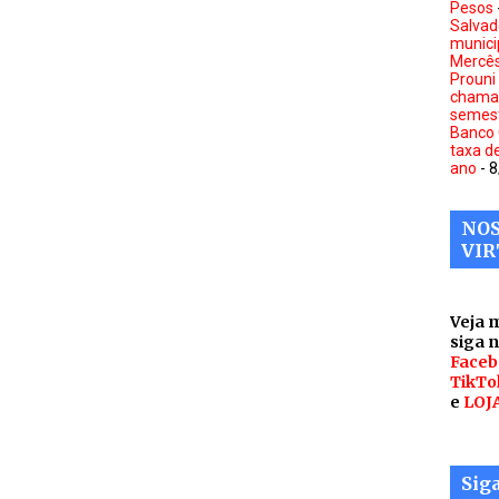
Pesos
Salvad
munici
Mercê
Prouni
chamad
semes
Banco 
taxa d
ano
- 
NOS
VIR
Veja 
siga 
Faceb
TikTo
e
LOJ
Sig