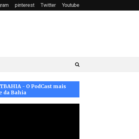
gram
pinterest
Twitter
Youtube
TBAHIA - O PodCast mais
e da Bahia