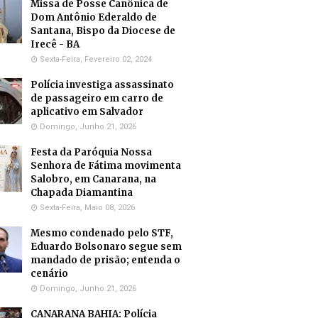
Missa de Posse Canônica de
Dom Antônio Ederaldo de
Santana, Bispo da Diocese de
Irecê - BA
Sexta-Feira, Fevereiro 02, 2024
Polícia investiga assassinato
de passageiro em carro de
aplicativo em Salvador
Domingo, Junho 21, 2026
Festa da Paróquia Nossa
Senhora de Fátima movimenta
Salobro, em Canarana, na
Chapada Diamantina
Sexta-Feira, Maio 08, 2026
Mesmo condenado pelo STF,
Eduardo Bolsonaro segue sem
mandado de prisão; entenda o
cenário
Domingo, Junho 21, 2026
CANARANA BAHIA: Polícia