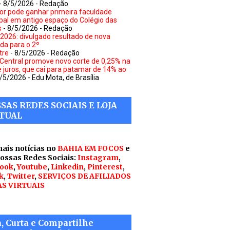
- 8/5/2026
- Redação
or pode ganhar primeira faculdade
pal em antigo espaço do Colégio das
s
- 8/5/2026
- Redação
 2026: divulgado resultado de nova
a para o 2º
tre
- 8/5/2026
- Redação
Central promove novo corte de 0,25% na
e juros, que cai para patamar de 14% ao
8/5/2026
- Edu Mota, de Brasília
SAS REDES SOCIAIS E LOJA
TUAL
mais notícias no
BAHIA EM FOCOS
e
nossas Redes Sociais:
Instagram
,
ook
,
Youtube
,
Linkedin
,
Pinterest
,
k
,
Twitter
,
SERVIÇOS DE AFILIADOS
AS VIRTUAIS
a, Curta e Compartilhe