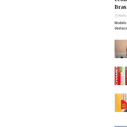
Bras
Notic
Modelo 
destaca