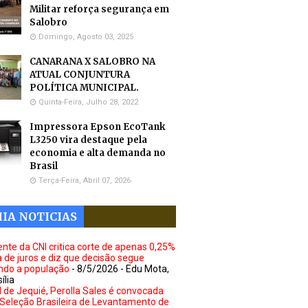
Militar reforça segurança em
Salobro
Domingo, Agosto 03, 2025
CANARANA X SALOBRO NA
ATUAL CONJUNTURA
POLÍTICA MUNICIPAL.
Quinta-Feira, Julho 28, 2022
Impressora Epson EcoTank
L3250 vira destaque pela
economia e alta demanda no
Brasil
Terça-Feira, Abril 07, 2026
IA NOTICIAS
ente da CNI critica corte de apenas 0,25%
a de juros e diz que decisão segue
ando a população
- 8/5/2026
- Edu Mota,
ília
l de Jequié, Perolla Sales é convocada
 Seleção Brasileira de Levantamento de