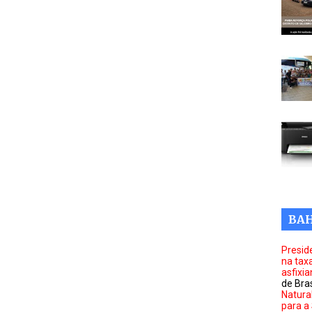
BAH
Presid
na tax
asfixi
de Bras
Natura
para a