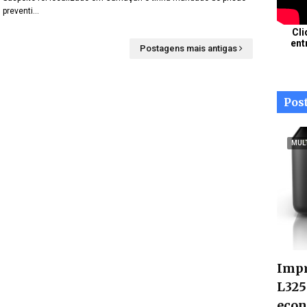
preventi…
Cli
ent
Postagens mais antigas
Pos
MUL
Impr
L325
econ