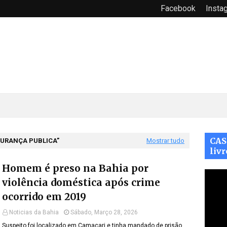
Facebook
Insta
CAS
URANÇA PUBLICA
Mostrar tudo
livr
Homem é preso na Bahia por
violência doméstica após crime
ocorrido em 2019
Noticias da Bahia
Sábado, Março 28, 2026
Suspeito foi localizado em Camaçari e tinha mandado de prisão