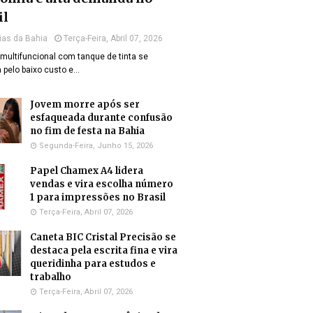
il
ias da Bahia
Terça-Feira, Abril 07, 2026
multifuncional com tanque de tinta se
 pelo baixo custo e…
Jovem morre após ser
esfaqueada durante confusão
no fim de festa na Bahia
Segunda-Feira, Junho 15, 2026
Papel Chamex A4 lidera
vendas e vira escolha número
1 para impressões no Brasil
Terça-Feira, Abril 07, 2026
Caneta BIC Cristal Precisão se
destaca pela escrita fina e vira
queridinha para estudos e
trabalho
Terça-Feira, Abril 07, 2026