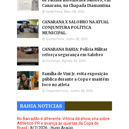
de Fátima movimenta Salobro, em
Canarana, na Chapada Diamantina
Sexta-Feira, Maio 08, 2026
CANARANA X SALOBRO NA ATUAL
CONJUNTURA POLÍTICA
MUNICIPAL.
Quinta-Feira, Julho 28, 2022
CANARANA BAHIA: Polícia Militar
reforça segurança em Salobro
Domingo, Agosto 03, 2025
Família de Vini Jr. evita exposição
pública durante a Copa e mantém
foco no atleta
Segunda-Feira, Junho 08, 2026
BAHIA NOTICIAS
No Barradão é diferente: Vitória dá show, vira sobre
Athletico-PR e avança às quartas da Copa do
Brasil
- 8/7/2026
- Hugo Araújo