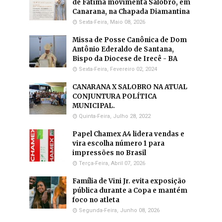
de Fátima movimenta Salobro, em
Canarana, na Chapada Diamantina
Sexta-Feira, Maio 08, 2026
Missa de Posse Canônica de Dom
Antônio Ederaldo de Santana,
Bispo da Diocese de Irecê - BA
Sexta-Feira, Fevereiro 02, 2024
CANARANA X SALOBRO NA ATUAL
CONJUNTURA POLÍTICA
MUNICIPAL.
Quinta-Feira, Julho 28, 2022
Papel Chamex A4 lidera vendas e
vira escolha número 1 para
impressões no Brasil
Terça-Feira, Abril 07, 2026
Família de Vini Jr. evita exposição
pública durante a Copa e mantém
foco no atleta
Segunda-Feira, Junho 08, 2026