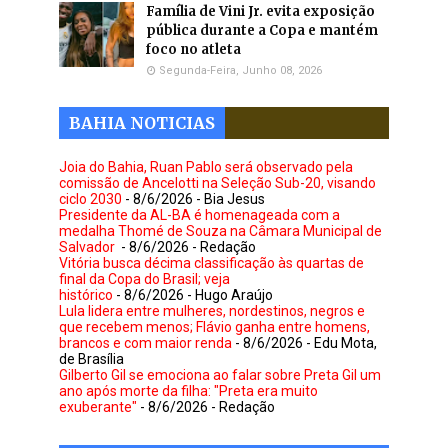
Família de Vini Jr. evita exposição
pública durante a Copa e mantém
foco no atleta
Segunda-Feira, Junho 08, 2026
BAHIA NOTICIAS
Joia do Bahia, Ruan Pablo será observado pela
comissão de Ancelotti na Seleção Sub-20, visando
ciclo 2030
- 8/6/2026
- Bia Jesus
Presidente da AL-BA é homenageada com a
medalha Thomé de Souza na Câmara Municipal de
Salvador
- 8/6/2026
- Redação
Vitória busca décima classificação às quartas de
final da Copa do Brasil; veja
histórico
- 8/6/2026
- Hugo Araújo
Lula lidera entre mulheres, nordestinos, negros e
que recebem menos; Flávio ganha entre homens,
brancos e com maior renda
- 8/6/2026
- Edu Mota,
de Brasília
Gilberto Gil se emociona ao falar sobre Preta Gil um
ano após morte da filha: "Preta era muito
exuberante"
- 8/6/2026
- Redação