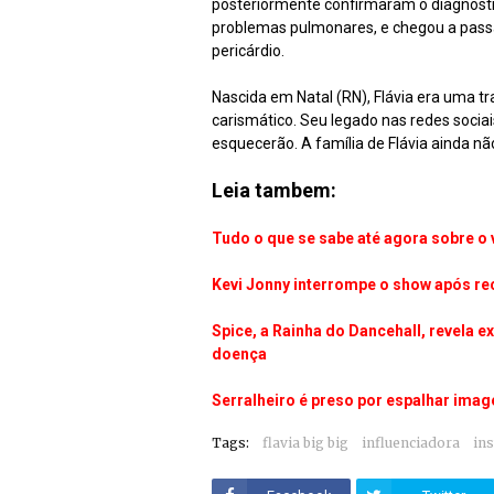
posteriormente confirmaram o diagnósti
problemas pulmonares, e chegou a passar
pericárdio.
Nascida em Natal (RN), Flávia era uma tr
carismático. Seu legado nas redes sociai
esquecerão. A família de Flávia ainda nã
Leia tambem:
Tudo o que se sabe até agora sobre o
Kevi Jonny interrompe o show após re
Spice, a Rainha do Dancehall, revela e
doença
Serralheiro é preso por espalhar ima
Tags:
flavia big big
influenciadora
in