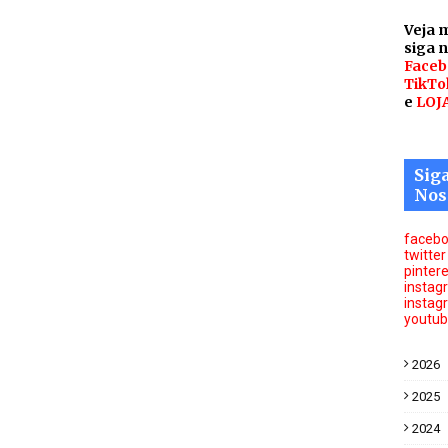
Veja 
siga 
Faceb
TikTo
e
LOJ
Sig
Nos
faceb
twitter
pinter
instag
instag
youtu
2026
2025
2024