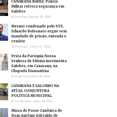
CANARANA BAHIA: Polícia
Militar reforça segurança em
Salobro
Domingo, Agosto 03, 2025
Mesmo condenado pelo STF,
Eduardo Bolsonaro segue sem
mandado de prisão; entenda o
cenário
Domingo, Junho 21, 2026
Festa da Paróquia Nossa
Senhora de Fátima movimenta
Salobro, em Canarana, na
Chapada Diamantina
Sexta-Feira, Maio 08, 2026
CANARANA X SALOBRO NA
ATUAL CONJUNTURA
POLÍTICA MUNICIPAL.
Quinta-Feira, Julho 28, 2022
Missa de Posse Canônica de
Dom Antônio Ederaldo de