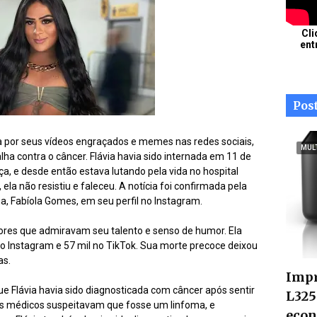
Cli
ent
Pos
ida por seus vídeos engraçados e memes nas redes sociais,
MUL
ha contra o câncer. Flávia havia sido internada em 11 de
ça, e desde então estava lutando pela vida no hospital
 ela não resistiu e faleceu. A notícia foi confirmada pela
, Fabíola Gomes, em seu perfil no Instagram.
dores que admiravam seu talento e senso de humor. Ela
o Instagram e 57 mil no TikTok. Sua morte precoce deixou
as.
Impr
ue Flávia havia sido diagnosticada com câncer após sentir
L325
Os médicos suspeitavam que fosse um linfoma, e
econ