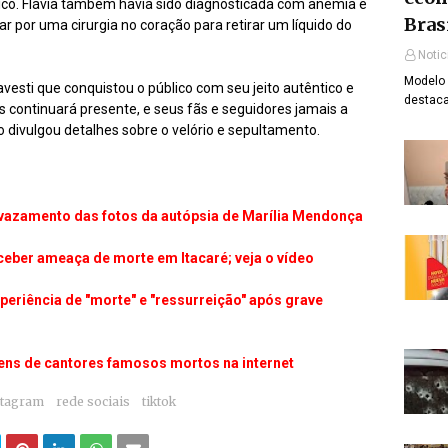
co. Flávia também havia sido diagnosticada com anemia e
Bras
 por uma cirurgia no coração para retirar um líquido do
Notic
Modelo 
avesti que conquistou o público com seu jeito autêntico e
destaca
s continuará presente, e seus fãs e seguidores jamais a
o divulgou detalhes sobre o velório e sepultamento.
 vazamento das fotos da autópsia de Marília Mendonça
ceber ameaça de morte em Itacaré; veja o vídeo
xperiência de "morte" e "ressurreição" após grave
gens de cantores famosos mortos na internet
stagram
rede sociais
tiktok