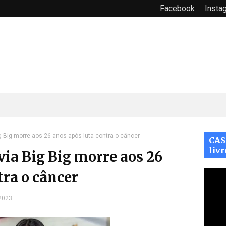
Facebook
Insta
ig Big morre aos 26 anos após luta contra o câncer
CAS
livr
via Big Big morre aos 26
tra o câncer
 2023