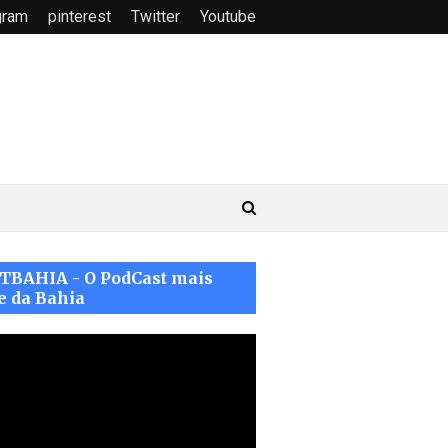
gram
pinterest
Twitter
Youtube
TBAHIA - O PodCast mais
e da Bahia