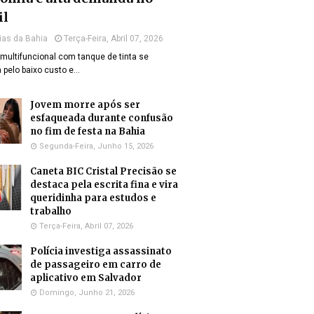
il
ias da Bahia
Terça-Feira, Abril 07, 2026
multifuncional com tanque de tinta se
 pelo baixo custo e…
Jovem morre após ser
esfaqueada durante confusão
no fim de festa na Bahia
Segunda-Feira, Junho 15, 2026
Caneta BIC Cristal Precisão se
destaca pela escrita fina e vira
queridinha para estudos e
trabalho
Terça-Feira, Abril 07, 2026
Polícia investiga assassinato
de passageiro em carro de
aplicativo em Salvador
Domingo, Junho 21, 2026