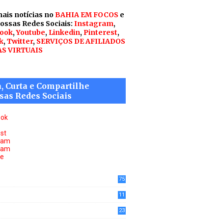
mais notícias no
BAHIA EM FOCOS
e
nossas Redes Sociais:
Instagram
,
ook
,
Youtube
,
Linkedin
,
Pinterest
,
k
,
Twitter
,
SERVIÇOS DE AFILIADOS
AS VIRTUAIS
a, Curta e Compartilhe
sas Redes Sociais
ook
est
ram
ram
be
75
11
6
23
0