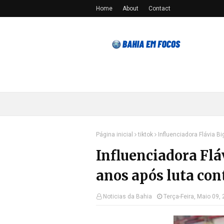
Home
About
Contact
Página inicial
tiktok
Influenciadora Flávia B
Influenciadora Flá
anos após luta con
Noticias da Bahia
Terça-Feira, Maio 09,