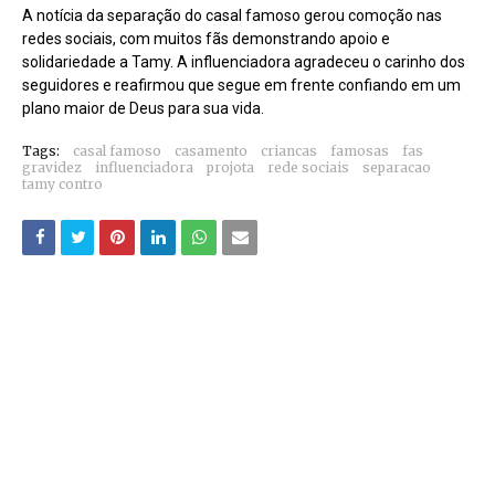
A notícia da separação do casal famoso gerou comoção nas
redes sociais, com muitos fãs demonstrando apoio e
solidariedade a Tamy. A influenciadora agradeceu o carinho dos
seguidores e reafirmou que segue em frente confiando em um
plano maior de Deus para sua vida.
Tags:
casal famoso
casamento
criancas
famosas
fas
gravidez
influenciadora
projota
rede sociais
separacao
tamy contro