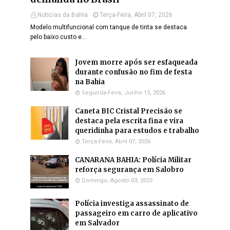
Noticias da Bahia
Terça-Feira, Abril 07, 2026
Modelo multifuncional com tanque de tinta se destaca
pelo baixo custo e…
Jovem morre após ser esfaqueada
durante confusão no fim de festa
na Bahia
Segunda-Feira, Junho 15, 2026
Caneta BIC Cristal Precisão se
destaca pela escrita fina e vira
queridinha para estudos e trabalho
Terça-Feira, Abril 07, 2026
CANARANA BAHIA: Polícia Militar
reforça segurança em Salobro
Domingo, Agosto 03, 2025
Polícia investiga assassinato de
passageiro em carro de aplicativo
em Salvador