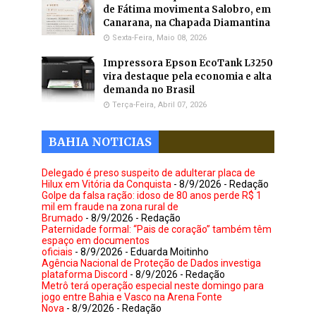
de Fátima movimenta Salobro, em
Canarana, na Chapada Diamantina
Sexta-Feira, Maio 08, 2026
Impressora Epson EcoTank L3250
vira destaque pela economia e alta
demanda no Brasil
Terça-Feira, Abril 07, 2026
BAHIA NOTICIAS
Delegado é preso suspeito de adulterar placa de
Hilux em Vitória da Conquista
- 8/9/2026
- Redação
Golpe da falsa ração: idoso de 80 anos perde R$ 1
mil em fraude na zona rural de
Brumado
- 8/9/2026
- Redação
Paternidade formal: “Pais de coração” também têm
espaço em documentos
oficiais
- 8/9/2026
- Eduarda Moitinho
Agência Nacional de Proteção de Dados investiga
plataforma Discord
- 8/9/2026
- Redação
Metrô terá operação especial neste domingo para
jogo entre Bahia e Vasco na Arena Fonte
Nova
- 8/9/2026
- Redação