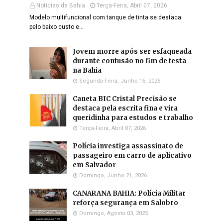
Noticias da Bahia
Terça-Feira, Abril 07, 2026
Modelo multifuncional com tanque de tinta se destaca
pelo baixo custo e…
Jovem morre após ser esfaqueada
durante confusão no fim de festa
na Bahia
Segunda-Feira, Junho 15, 2026
Caneta BIC Cristal Precisão se
destaca pela escrita fina e vira
queridinha para estudos e trabalho
Terça-Feira, Abril 07, 2026
Polícia investiga assassinato de
passageiro em carro de aplicativo
em Salvador
Domingo, Junho 21, 2026
CANARANA BAHIA: Polícia Militar
reforça segurança em Salobro
Domingo, Agosto 03, 2025