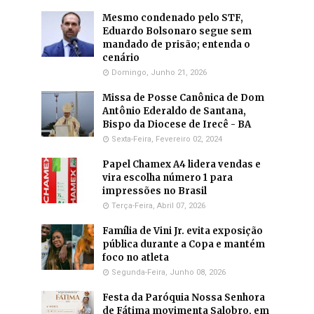
Mesmo condenado pelo STF,
Eduardo Bolsonaro segue sem
mandado de prisão; entenda o
cenário
Domingo, Junho 21, 2026
Missa de Posse Canônica de Dom
Antônio Ederaldo de Santana,
Bispo da Diocese de Irecê - BA
Sexta-Feira, Fevereiro 02, 2024
Papel Chamex A4 lidera vendas e
vira escolha número 1 para
impressões no Brasil
Terça-Feira, Abril 07, 2026
Família de Vini Jr. evita exposição
pública durante a Copa e mantém
foco no atleta
Segunda-Feira, Junho 08, 2026
Festa da Paróquia Nossa Senhora
de Fátima movimenta Salobro, em