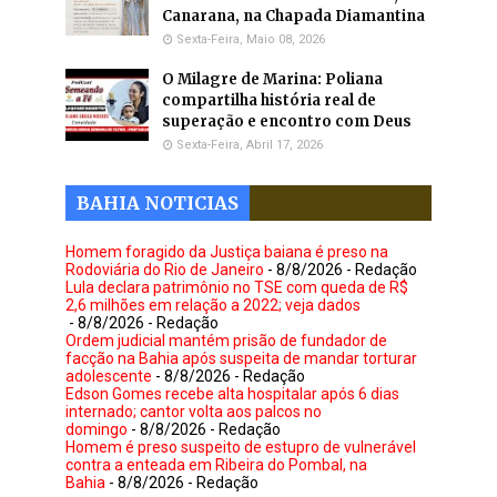
Canarana, na Chapada Diamantina
Sexta-Feira, Maio 08, 2026
O Milagre de Marina: Poliana
compartilha história real de
superação e encontro com Deus
Sexta-Feira, Abril 17, 2026
BAHIA NOTICIAS
Homem foragido da Justiça baiana é preso na
Rodoviária do Rio de Janeiro
- 8/8/2026
- Redação
Lula declara patrimônio no TSE com queda de R$
2,6 milhões em relação a 2022; veja dados
- 8/8/2026
- Redação
Ordem judicial mantém prisão de fundador de
facção na Bahia após suspeita de mandar torturar
adolescente
- 8/8/2026
- Redação
Edson Gomes recebe alta hospitalar após 6 dias
internado; cantor volta aos palcos no
domingo
- 8/8/2026
- Redação
Homem é preso suspeito de estupro de vulnerável
contra a enteada em Ribeira do Pombal, na
Bahia
- 8/8/2026
- Redação