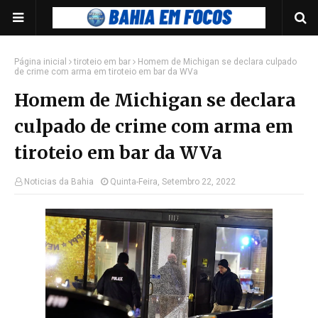
Página inicial
tiroteio em bar
Homem de Michigan se declara culpado
de crime com arma em tiroteio em bar da WVa
Homem de Michigan se declara
culpado de crime com arma em
tiroteio em bar da WVa
Noticias da Bahia
Quinta-Feira, Setembro 22, 2022