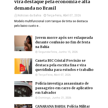
vira destaque pela economia e alta
demanda no Brasil
Noticias da Bahia
Terça-Feira, Abril 07, 2026
Modelo multifuncional com tanque de tinta se destaca
pelo baixo custo e…
Jovem morre após ser esfaqueada
durante confusão no fim de festa
na Bahia
Segunda-Feira, Junho 15, 2026
Caneta BIC Cristal Precisão se
destaca pela escrita fina e vira
queridinha para estudos e trabalho
Terça-Feira, Abril 07, 2026
Polícia investiga assassinato de
passageiro em carro de aplicativo
em Salvador
Domingo, Junho 21, 2026
CANARANA BAHIA: Polícia Militar