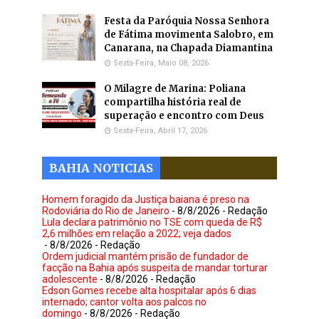
Festa da Paróquia Nossa Senhora
de Fátima movimenta Salobro, em
Canarana, na Chapada Diamantina
Sexta-Feira, Maio 08, 2026
O Milagre de Marina: Poliana
compartilha história real de
superação e encontro com Deus
Sexta-Feira, Abril 17, 2026
BAHIA NOTICIAS
Homem foragido da Justiça baiana é preso na
Rodoviária do Rio de Janeiro
- 8/8/2026
- Redação
Lula declara patrimônio no TSE com queda de R$
2,6 milhões em relação a 2022; veja dados
- 8/8/2026
- Redação
Ordem judicial mantém prisão de fundador de
facção na Bahia após suspeita de mandar torturar
adolescente
- 8/8/2026
- Redação
Edson Gomes recebe alta hospitalar após 6 dias
internado; cantor volta aos palcos no
domingo
- 8/8/2026
- Redação