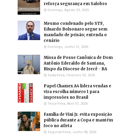
reforça segurança em Salobro
Domingo, Agosto 03, 2025
Mesmo condenado pelo STF,
Eduardo Bolsonaro segue sem
mandado de prisão; entenda o
cenário
Domingo, Junho 21, 2026
Missa de Posse Canônica de Dom
Antônio Ederaldo de Santana,
Bispo da Diocese de Irecê - BA
Sexta-Feira, Fevereiro 02, 2024
Papel Chamex A4 lidera vendas e
vira escolha número 1 para
impressões no Brasil
Terça-Feira, Abril 07, 2026
Família de Vini Jr. evita exposição
pública durante a Copa e mantém
foco no atleta
Segunda-Feira, Junho 08, 2026