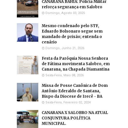
CANARANA BAHIA: Polícia Militar
reforça segurança em Salobro
Domingo, Agosto 03, 2025
Mesmo condenado pelo STF,
Eduardo Bolsonaro segue sem
mandado de prisão; entenda o
cenário
Domingo, Junho 21, 2026
Festa da Paróquia Nossa Senhora
de Fátima movimenta Salobro, em
Canarana, na Chapada Diamantina
Sexta-Feira, Maio 08, 2026
Missa de Posse Canônica de Dom
Antônio Ederaldo de Santana,
Bispo da Diocese de Irecê - BA
Sexta-Feira, Fevereiro 02, 2024
CANARANA X SALOBRO NA ATUAL
CONJUNTURA POLÍTICA
MUNICIPAL.