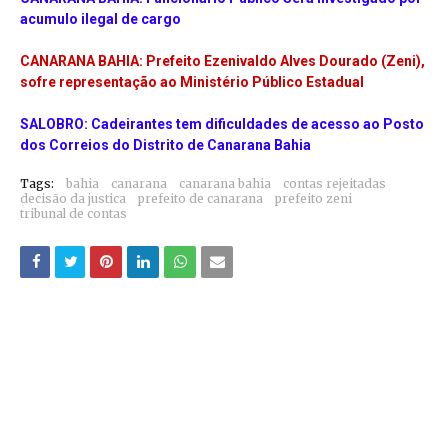
acumulo ilegal de cargo
CANARANA BAHIA: Prefeito Ezenivaldo Alves Dourado (Zeni),
sofre representação ao Ministério Público Estadual
SALOBRO: Cadeirantes tem dificuldades de acesso ao Posto
dos Correios do Distrito de Canarana Bahia
Tags:
bahia
canarana
canarana bahia
contas rejeitadas
decisão da justica
prefeito de canarana
prefeito zeni
tribunal de contas