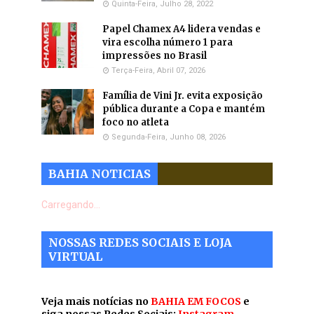
Quinta-Feira, Julho 28, 2022
Papel Chamex A4 lidera vendas e
vira escolha número 1 para
impressões no Brasil
Terça-Feira, Abril 07, 2026
Família de Vini Jr. evita exposição
pública durante a Copa e mantém
foco no atleta
Segunda-Feira, Junho 08, 2026
BAHIA NOTICIAS
Carregando...
NOSSAS REDES SOCIAIS E LOJA
VIRTUAL
Veja mais notícias no
BAHIA EM FOCOS
e
siga nossas Redes Sociais:
Instagram
,