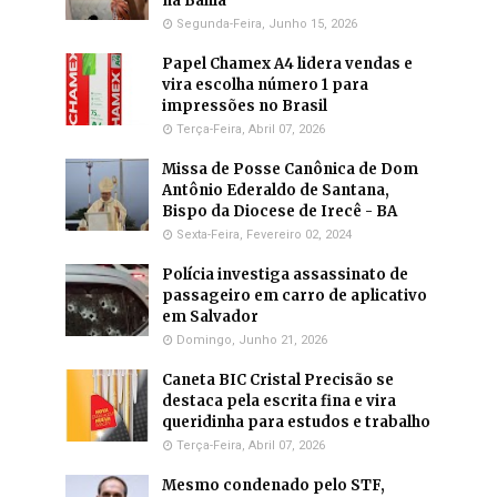
na Bahia
Segunda-Feira, Junho 15, 2026
Papel Chamex A4 lidera vendas e
vira escolha número 1 para
impressões no Brasil
Terça-Feira, Abril 07, 2026
Missa de Posse Canônica de Dom
Antônio Ederaldo de Santana,
Bispo da Diocese de Irecê - BA
Sexta-Feira, Fevereiro 02, 2024
Polícia investiga assassinato de
passageiro em carro de aplicativo
em Salvador
Domingo, Junho 21, 2026
Caneta BIC Cristal Precisão se
destaca pela escrita fina e vira
queridinha para estudos e trabalho
Terça-Feira, Abril 07, 2026
Mesmo condenado pelo STF,