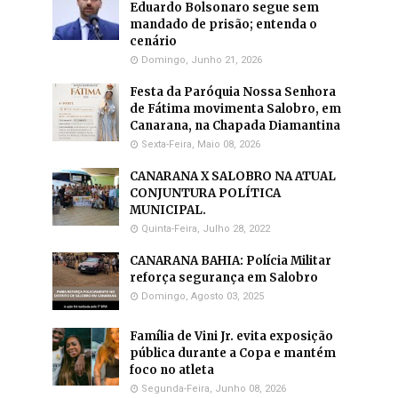
Eduardo Bolsonaro segue sem
mandado de prisão; entenda o
cenário
Domingo, Junho 21, 2026
Festa da Paróquia Nossa Senhora
de Fátima movimenta Salobro, em
Canarana, na Chapada Diamantina
Sexta-Feira, Maio 08, 2026
CANARANA X SALOBRO NA ATUAL
CONJUNTURA POLÍTICA
MUNICIPAL.
Quinta-Feira, Julho 28, 2022
CANARANA BAHIA: Polícia Militar
reforça segurança em Salobro
Domingo, Agosto 03, 2025
Família de Vini Jr. evita exposição
pública durante a Copa e mantém
foco no atleta
Segunda-Feira, Junho 08, 2026