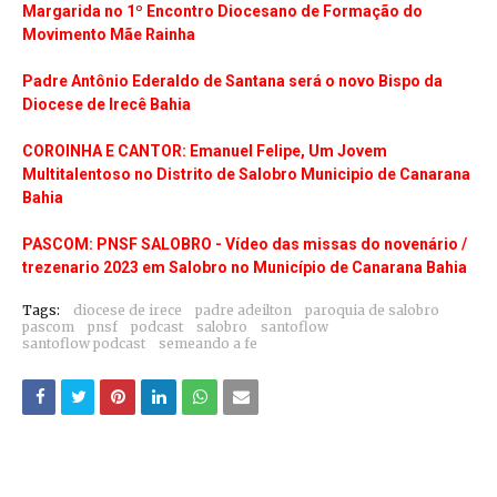
Margarida no 1º Encontro Diocesano de Formação do
Movimento Mãe Rainha
Padre Antônio Ederaldo de Santana será o novo Bispo da
Diocese de Irecê Bahia
COROINHA E CANTOR: Emanuel Felipe, Um Jovem
Multitalentoso no Distrito de Salobro Municipio de Canarana
Bahia
PASCOM: PNSF SALOBRO - Vídeo das missas do novenário /
trezenario 2023 em Salobro no Município de Canarana Bahia
Tags:
diocese de irece
padre adeilton
paroquia de salobro
pascom
pnsf
podcast
salobro
santoflow
santoflow podcast
semeando a fe