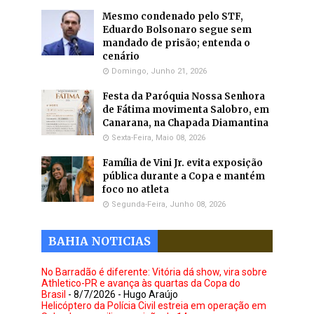
Mesmo condenado pelo STF,
Eduardo Bolsonaro segue sem
mandado de prisão; entenda o
cenário
Domingo, Junho 21, 2026
Festa da Paróquia Nossa Senhora
de Fátima movimenta Salobro, em
Canarana, na Chapada Diamantina
Sexta-Feira, Maio 08, 2026
Família de Vini Jr. evita exposição
pública durante a Copa e mantém
foco no atleta
Segunda-Feira, Junho 08, 2026
BAHIA NOTICIAS
No Barradão é diferente: Vitória dá show, vira sobre
Athletico-PR e avança às quartas da Copa do
Brasil
- 8/7/2026
- Hugo Araújo
Helicóptero da Polícia Civil estreia em operação em