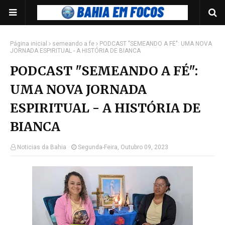
Página inicial
semeando a fe
PODCAST "SEMEANDO A FÉ": UMA NOVA
JORNADA ESPIRITUAL - A HISTÓRIA DE BIANCA
PODCAST "SEMEANDO A FÉ":
UMA NOVA JORNADA
ESPIRITUAL - A HISTÓRIA DE
BIANCA
Noticias da Bahia
Segunda-Feira, Outubro 09, 2023