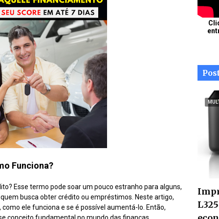
Cli
ent
Pos
MUL
omo Funciona?
édito? Esse termo pode soar um pouco estranho para alguns,
Impr
uem busca obter crédito ou empréstimos. Neste artigo,
L325
 como ele funciona e se é possível aumentá-lo. Então,
econ
sse conceito fundamental no mundo das finanças.