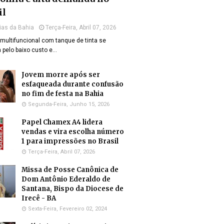
il
ias da Bahia
Terça-Feira, Abril 07, 2026
multifuncional com tanque de tinta se
 pelo baixo custo e…
Jovem morre após ser
esfaqueada durante confusão
no fim de festa na Bahia
Segunda-Feira, Junho 15, 2026
Papel Chamex A4 lidera
vendas e vira escolha número
1 para impressões no Brasil
Terça-Feira, Abril 07, 2026
Missa de Posse Canônica de
Dom Antônio Ederaldo de
Santana, Bispo da Diocese de
Irecê - BA
Sexta-Feira, Fevereiro 02, 2024