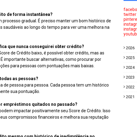
faceb
ito de forma instantânea?
twitter
pinter
m processo gradual. É preciso manter um bom histórico de
instag
as saudáveis ao longo do tempo para ver uma melhora na
instag
youtu
fica que nunca conseguirei obter crédito?
2026
e de Crédito baixo, é possível obter crédito, mas as
2025
É importante buscar alternativas, como procurar por
opções para pessoas com pontuações mais baixas.
2024
2023
 todas as pessoas?
aria de pessoa para pessoa. Cada pessoa tem um histórico
2022
amente sua pontuação.
2021
 por empréstimos quitados no passado?
odem impactar positivamente seu Score de Crédito. Isso
seus compromissos financeiros e melhora sua reputação
édito mesmo com histórico de inadimplência no