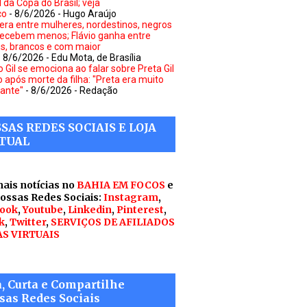
l da Copa do Brasil; veja
co
- 8/6/2026
- Hugo Araújo
dera entre mulheres, nordestinos, negros
recebem menos; Flávio ganha entre
, brancos e com maior
- 8/6/2026
- Edu Mota, de Brasília
o Gil se emociona ao falar sobre Preta Gil
 após morte da filha: "Preta era muito
ante"
- 8/6/2026
- Redação
SAS REDES SOCIAIS E LOJA
TUAL
mais notícias no
BAHIA EM FOCOS
e
nossas Redes Sociais:
Instagram
,
ook
,
Youtube
,
Linkedin
,
Pinterest
,
k
,
Twitter
,
SERVIÇOS DE AFILIADOS
AS VIRTUAIS
a, Curta e Compartilhe
sas Redes Sociais