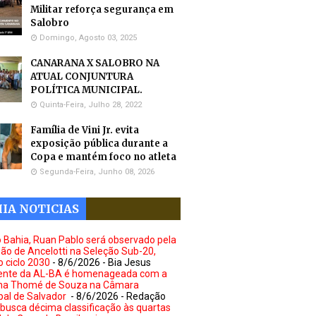
Militar reforça segurança em
Salobro
Domingo, Agosto 03, 2025
CANARANA X SALOBRO NA
ATUAL CONJUNTURA
POLÍTICA MUNICIPAL.
Quinta-Feira, Julho 28, 2022
Família de Vini Jr. evita
exposição pública durante a
Copa e mantém foco no atleta
Segunda-Feira, Junho 08, 2026
IA NOTICIAS
o Bahia, Ruan Pablo será observado pela
ão de Ancelotti na Seleção Sub-20,
o ciclo 2030
- 8/6/2026
- Bia Jesus
ente da AL-BA é homenageada com a
ha Thomé de Souza na Câmara
pal de Salvador
- 8/6/2026
- Redação
a busca décima classificação às quartas