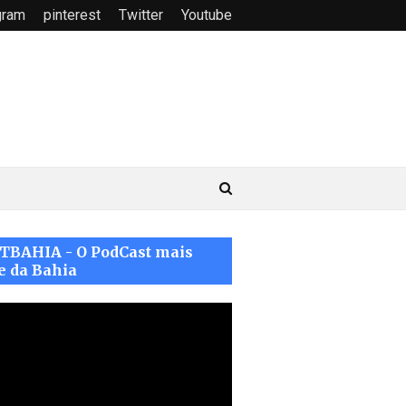
gram
pinterest
Twitter
Youtube
TBAHIA - O PodCast mais
e da Bahia