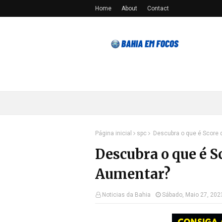
Home
About
Contact
Página inicial
spc
Descubra o que é Score d
Descubra o que é Sc
Aumentar?
Noticias da Bahia
Sábado, Maio 27, 202