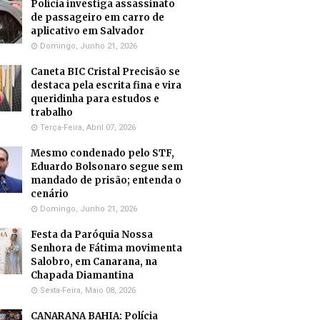
Polícia investiga assassinato
de passageiro em carro de
aplicativo em Salvador
Domingo, Junho 21, 2026
Caneta BIC Cristal Precisão se
destaca pela escrita fina e vira
queridinha para estudos e
trabalho
Terça-Feira, Abril 07, 2026
Mesmo condenado pelo STF,
Eduardo Bolsonaro segue sem
mandado de prisão; entenda o
cenário
Domingo, Junho 21, 2026
Festa da Paróquia Nossa
Senhora de Fátima movimenta
Salobro, em Canarana, na
Chapada Diamantina
Sexta-Feira, Maio 08, 2026
CANARANA BAHIA: Polícia