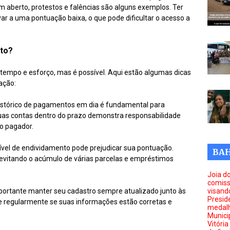
m aberto, protestos e falências são alguns exemplos. Ter
var a uma pontuação baixa, o que pode dificultar o acesso a
to?
tempo e esforço, mas é possível. Aqui estão algumas dicas
ação:
istórico de pagamentos em dia é fundamental para
uas contas dentro do prazo demonstra responsabilidade
o pagador.
nível de endividamento pode prejudicar sua pontuação.
BAH
 evitando o acúmulo de várias parcelas e empréstimos
Joia d
comiss
portante manter seu cadastro sempre atualizado junto às
visand
Presid
ue regularmente se suas informações estão corretas e
medal
Munici
Vitóri