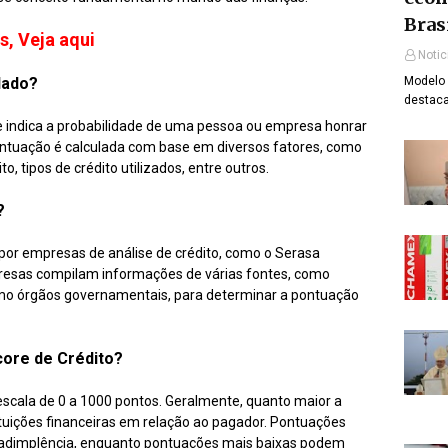
Bras
s, Veja aqui
Notic
lado?
Modelo 
destaca
 indica a probabilidade de uma pessoa ou empresa honrar
ntuação é calculada com base em diversos fatores, como
, tipos de crédito utilizados, entre outros.
?
o por empresas de análise de crédito, como o Serasa
resas compilam informações de várias fontes, como
mesmo órgãos governamentais, para determinar a pontuação
core de Crédito?
escala de 0 a 1000 pontos. Geralmente, quanto maior a
ituições financeiras em relação ao pagador. Pontuações
inadimplência, enquanto pontuações mais baixas podem