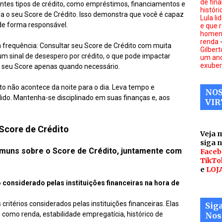
de fina
ntes tipos de crédito, como empréstimos, financiamentos e
históri
ra o seu Score de Crédito. Isso demonstra que você é capaz
Lula li
 de forma responsável.
e que 
homens
renda
m frequência: Consultar seu Score de Crédito com muita
Gilbert
m sinal de desespero por crédito, o que pode impactar
um ano
exuber
 seu Score apenas quando necessário.
to não acontece da noite para o dia. Leva tempo e
NOS
lido. Mantenha-se disciplinado em suas finanças e, aos
VIR
Score de Crédito
Veja 
siga 
muns sobre o Score de Crédito, juntamente com
Faceb
TikTo
e
LOJ
io considerado pelas instituições financeiras na hora de
ritérios considerados pelas instituições financeiras. Elas
Sig
como renda, estabilidade empregatícia, histórico de
Nos