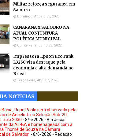
Militar reforça segurança em
Salobro
Domingo, Agosto 03, 2025
CANARANA X SALOBRO NA
ATUAL CONJUNTURA
POLÍTICA MUNICIPAL.
Quinta-Feira, Julho 28, 2022
Impressora Epson EcoTank
L3250 vira destaque pela
economia e alta demanda no
Brasil
Terça-Feira, Abril 07, 2026
IA NOTICIAS
o Bahia, Ruan Pablo será observado pela
ão de Ancelotti na Seleção Sub-20,
o ciclo 2030
- 8/6/2026
- Bia Jesus
ente da AL-BA é homenageada com a
ha Thomé de Souza na Câmara
pal de Salvador
- 8/6/2026
- Redação