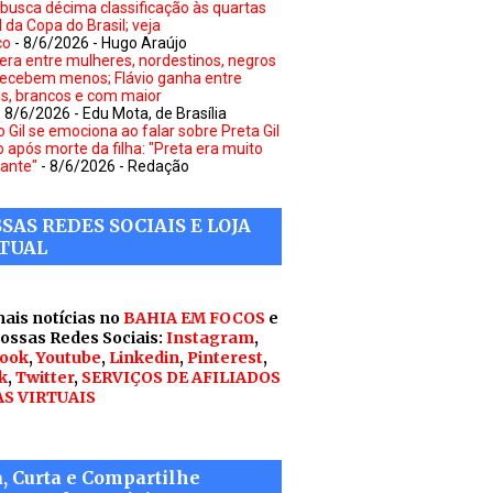
a busca décima classificação às quartas
l da Copa do Brasil; veja
co
- 8/6/2026
- Hugo Araújo
dera entre mulheres, nordestinos, negros
recebem menos; Flávio ganha entre
, brancos e com maior
- 8/6/2026
- Edu Mota, de Brasília
o Gil se emociona ao falar sobre Preta Gil
 após morte da filha: "Preta era muito
ante"
- 8/6/2026
- Redação
SAS REDES SOCIAIS E LOJA
TUAL
mais notícias no
BAHIA EM FOCOS
e
nossas Redes Sociais:
Instagram
,
ook
,
Youtube
,
Linkedin
,
Pinterest
,
k
,
Twitter
,
SERVIÇOS DE AFILIADOS
AS VIRTUAIS
a, Curta e Compartilhe