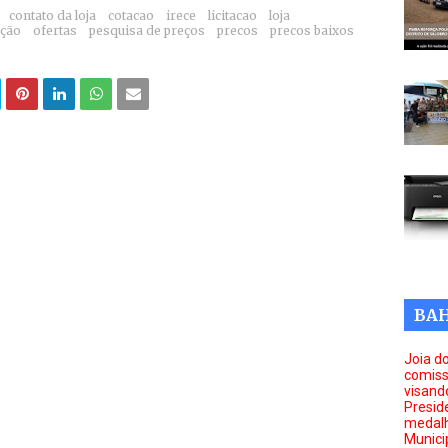
contato da loja
cotacao
irece
licitacao
loja
ução
ofertas
pesquisa de preços
precos
precos baixos
BAH
Joia d
comiss
visand
Presid
medal
Munici