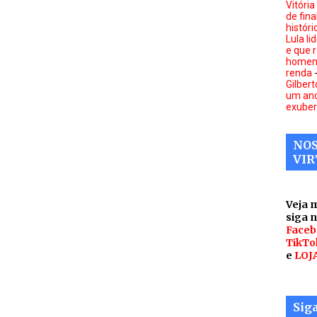
Vitóri
de fina
históri
Lula li
e que 
homens
renda
Gilbert
um ano
exuber
NOS
VIR
Veja 
siga 
Faceb
TikTo
e
LOJ
Sig