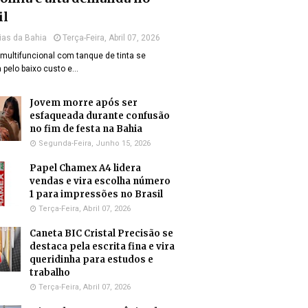
il
ias da Bahia
Terça-Feira, Abril 07, 2026
multifuncional com tanque de tinta se
 pelo baixo custo e…
Jovem morre após ser
esfaqueada durante confusão
no fim de festa na Bahia
Segunda-Feira, Junho 15, 2026
Papel Chamex A4 lidera
vendas e vira escolha número
1 para impressões no Brasil
Terça-Feira, Abril 07, 2026
Caneta BIC Cristal Precisão se
destaca pela escrita fina e vira
queridinha para estudos e
trabalho
Terça-Feira, Abril 07, 2026