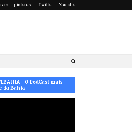
gram
pinterest
Twitter
Youtube
TBAHIA - O PodCast mais
e da Bahia