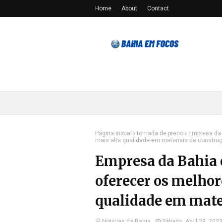
Home
About
Contact
Página inicial
tomada de preco
Empresa da 
mais alta qualidade em materiais de constru
Empresa da Bahia 
oferecer os melhor
qualidade em mate
Noticias da Bahia
Sábado, Abril 29, 202