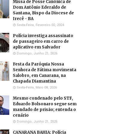
Missa de Posse Canônica de
Dom Antônio Ederaldo de
Santana, Bispo da Diocese de
Irecê - BA
Sexta-Feira, Fevereiro 02, 2024
Polícia investiga assassinato
de passageiro em carro de
aplicativo em Salvador
Domingo, Junho 21, 2026
Festa da Paróquia Nossa
Senhora de Fátima movimenta
Salobro, em Canarana, na
Chapada Diamantina
Sexta-Feira, Maio 08, 2026
Mesmo condenado pelo STF,
Eduardo Bolsonaro segue sem
mandado de prisão; entenda o
cenário
Domingo, Junho 21, 2026
CANARANA BAHIA: Polícia