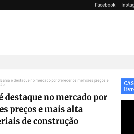
Facebook
Insta
Bahia é destaque no mercado por oferecer os melhores preços e
CAS
ção
livr
é destaque no mercado por
es preços e mais alta
riais de construção
3