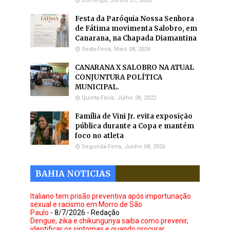
Domingo, Junho 21, 2026
Festa da Paróquia Nossa Senhora
de Fátima movimenta Salobro, em
Canarana, na Chapada Diamantina
Sexta-Feira, Maio 08, 2026
CANARANA X SALOBRO NA ATUAL
CONJUNTURA POLÍTICA
MUNICIPAL.
Quinta-Feira, Julho 28, 2022
Família de Vini Jr. evita exposição
pública durante a Copa e mantém
foco no atleta
Segunda-Feira, Junho 08, 2026
BAHIA NOTICIAS
Italiano tem prisão preventiva após importunação
sexual e racismo em Morro de São
Paulo
- 8/7/2026
- Redação
Dengue, zika e chikungunya saiba como prevenir,
identificar os sintomas e quando procurar