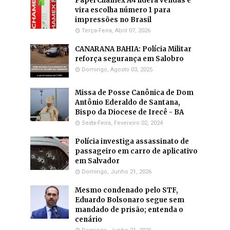
Papel Chamex A4 lidera vendas e
vira escolha número 1 para
impressões no Brasil
Terça-Feira, Abril 07, 2026
CANARANA BAHIA: Polícia Militar
reforça segurança em Salobro
Domingo, Agosto 03, 2025
Missa de Posse Canônica de Dom
Antônio Ederaldo de Santana,
Bispo da Diocese de Irecê - BA
Sexta-Feira, Fevereiro 02, 2024
Polícia investiga assassinato de
passageiro em carro de aplicativo
em Salvador
Domingo, Junho 21, 2026
Mesmo condenado pelo STF,
Eduardo Bolsonaro segue sem
mandado de prisão; entenda o
cenário