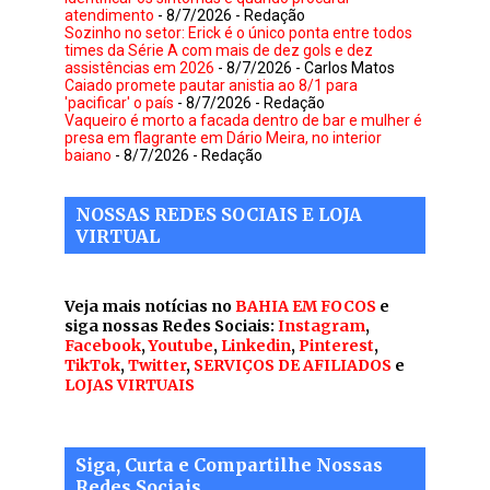
atendimento
- 8/7/2026
- Redação
Sozinho no setor: Erick é o único ponta entre todos
times da Série A com mais de dez gols e dez
assistências em 2026
- 8/7/2026
- Carlos Matos
Caiado promete pautar anistia ao 8/1 para
'pacificar' o país
- 8/7/2026
- Redação
Vaqueiro é morto a facada dentro de bar e mulher é
presa em flagrante em Dário Meira, no interior
baiano
- 8/7/2026
- Redação
NOSSAS REDES SOCIAIS E LOJA
VIRTUAL
Veja mais notícias no
BAHIA EM FOCOS
e
siga nossas Redes Sociais:
Instagram
,
Facebook
,
Youtube
,
Linkedin
,
Pinterest
,
TikTok
,
Twitter
,
SERVIÇOS DE AFILIADOS
e
LOJAS VIRTUAIS
Siga, Curta e Compartilhe Nossas
Redes Sociais