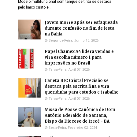
Modelo multifuncional com tanque de tinta se destaca
pelo baixo custo e…
Jovem morre após ser esfaqueada
durante confusão no fim de festa
na Bahia
Segunda-Feira, Junho 15, 2026
Papel Chamex A4 lidera vendas e
vira escolha número 1 para
impressões no Brasil
Terça-Feira, Abril 07, 2026
Caneta BIC Cristal Precisão se
destaca pela escrita fina e vira
queridinha para estudos e trabalho
Terça-Feira, Abril 07, 2026
Missa de Posse Canônica de Dom
Antônio Ederaldo de Santana,
Bispo da Diocese de Irecê - BA
Sexta-Feira, Fevereiro 02, 2024