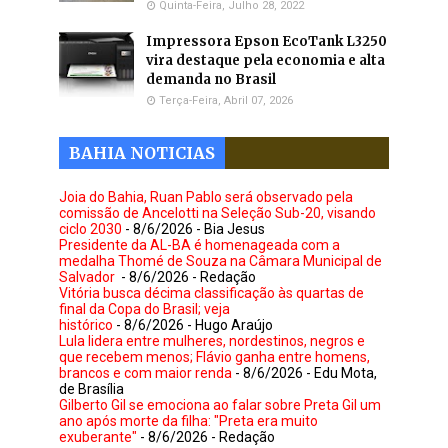
Quinta-Feira, Julho 28, 2022
Impressora Epson EcoTank L3250
vira destaque pela economia e alta
demanda no Brasil
Terça-Feira, Abril 07, 2026
BAHIA NOTICIAS
Joia do Bahia, Ruan Pablo será observado pela
comissão de Ancelotti na Seleção Sub-20, visando
ciclo 2030
- 8/6/2026
- Bia Jesus
Presidente da AL-BA é homenageada com a
medalha Thomé de Souza na Câmara Municipal de
Salvador
- 8/6/2026
- Redação
Vitória busca décima classificação às quartas de
final da Copa do Brasil; veja
histórico
- 8/6/2026
- Hugo Araújo
Lula lidera entre mulheres, nordestinos, negros e
que recebem menos; Flávio ganha entre homens,
brancos e com maior renda
- 8/6/2026
- Edu Mota,
de Brasília
Gilberto Gil se emociona ao falar sobre Preta Gil um
ano após morte da filha: "Preta era muito
exuberante"
- 8/6/2026
- Redação