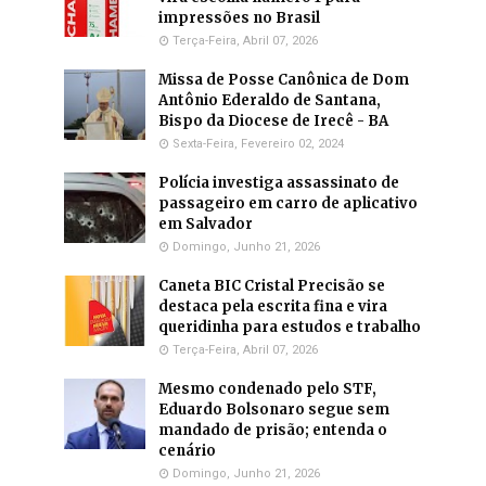
impressões no Brasil
Terça-Feira, Abril 07, 2026
Missa de Posse Canônica de Dom
Antônio Ederaldo de Santana,
Bispo da Diocese de Irecê - BA
Sexta-Feira, Fevereiro 02, 2024
Polícia investiga assassinato de
passageiro em carro de aplicativo
em Salvador
Domingo, Junho 21, 2026
Caneta BIC Cristal Precisão se
destaca pela escrita fina e vira
queridinha para estudos e trabalho
Terça-Feira, Abril 07, 2026
Mesmo condenado pelo STF,
Eduardo Bolsonaro segue sem
mandado de prisão; entenda o
cenário
Domingo, Junho 21, 2026