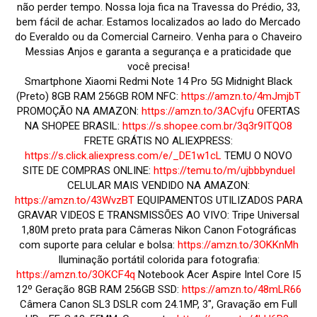
não perder tempo. Nossa loja fica na Travessa do Prédio, 33,
bem fácil de achar. Estamos localizados ao lado do Mercado
do Everaldo ou da Comercial Carneiro. Venha para o Chaveiro
Messias Anjos e garanta a segurança e a praticidade que
você precisa!
Smartphone Xiaomi Redmi Note 14 Pro 5G Midnight Black
(Preto) 8GB RAM 256GB ROM NFC:
https://amzn.to/4mJmjbT
PROMOÇÃO NA AMAZON:
https://amzn.to/3ACvjfu
OFERTAS
NA SHOPEE BRASIL:
https://s.shopee.com.br/3q3r9ITQO8
FRETE GRÁTIS NO ALIEXPRESS:
https://s.click.aliexpress.com/e/_DE1w1cL
TEMU O NOVO
SITE DE COMPRAS ONLINE:
https://temu.to/m/ujbbbynduel
CELULAR MAIS VENDIDO NA AMAZON:
https://amzn.to/43WvzBT
EQUIPAMENTOS UTILIZADOS PARA
GRAVAR VIDEOS E TRANSMISSÕES AO VIVO: Tripe Universal
1,80M preto prata para Câmeras Nikon Canon Fotográficas
com suporte para celular e bolsa:
https://amzn.to/3OKKnMh
Iluminação portátil colorida para fotografia:
https://amzn.to/3OKCF4q
Notebook Acer Aspire Intel Core I5
12º Geração 8GB RAM 256GB SSD:
https://amzn.to/48mLR66
Câmera Canon SL3 DSLR com 24.1MP, 3", Gravação em Full