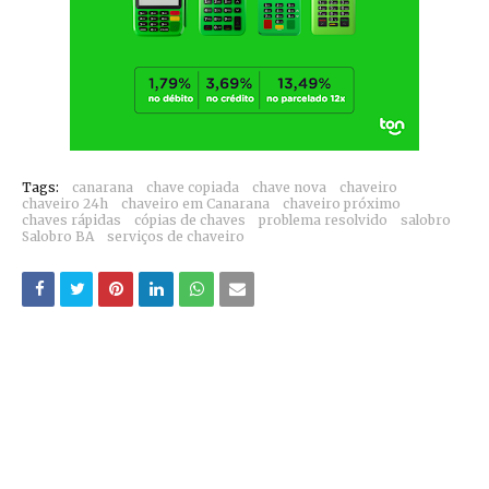
Tags:
canarana
chave copiada
chave nova
chaveiro
chaveiro 24h
chaveiro em Canarana
chaveiro próximo
chaves rápidas
cópias de chaves
problema resolvido
salobro
Salobro BA
serviços de chaveiro