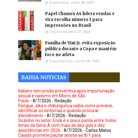
Quinta-Feira, Julho 28, 2022
Papel Chamex A4 lidera vendas e
vira escolha número 1 para
impressões no Brasil
Terça-Feira, Abril 07, 2026
Família de Vini Jr. evita exposição
pública durante a Copa e mantém
foco no atleta
Segunda-Feira, Junho 08, 2026
BAHIA NOTICIAS
Italiano tem prisão preventiva após importunação
sexual e racismo em Morro de São
Paulo
- 8/7/2026
- Redação
Dengue, zika e chikungunya saiba como prevenir,
identificar os sintomas e quando procurar
atendimento
- 8/7/2026
- Redação
Sozinho no setor: Erick é o único ponta entre todos
times da Série A com mais de dez gols e dez
assistências em 2026
- 8/7/2026
- Carlos Matos
Caiado promete pautar anistia ao 8/1 para