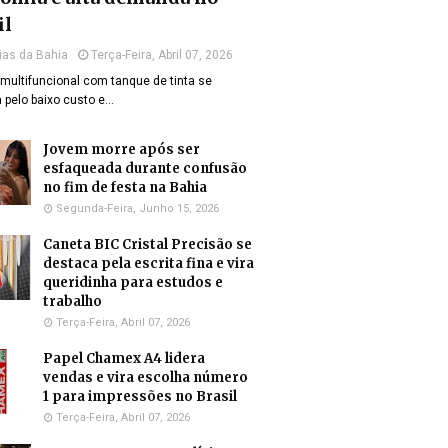
il
ias da Bahia
Terça-Feira, Abril 07, 2026
multifuncional com tanque de tinta se
 pelo baixo custo e…
Jovem morre após ser
esfaqueada durante confusão
no fim de festa na Bahia
Segunda-Feira, Junho 15, 2026
Caneta BIC Cristal Precisão se
destaca pela escrita fina e vira
queridinha para estudos e
trabalho
Terça-Feira, Abril 07, 2026
Papel Chamex A4 lidera
vendas e vira escolha número
1 para impressões no Brasil
Terça-Feira, Abril 07, 2026