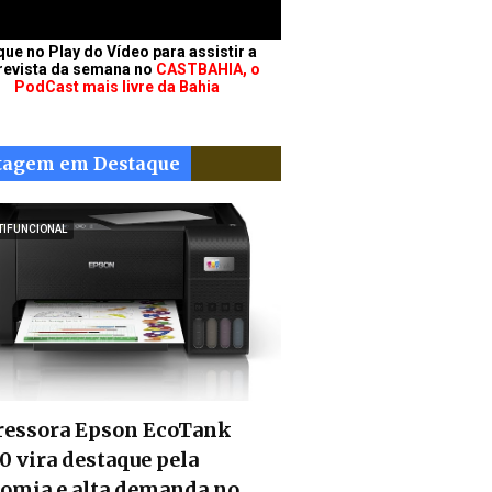
que no Play do Vídeo para assistir a
revista da semana no
CASTBAHIA, o
PodCast mais livre da Bahia
tagem em Destaque
TIFUNCIONAL
essora Epson EcoTank
0 vira destaque pela
omia e alta demanda no