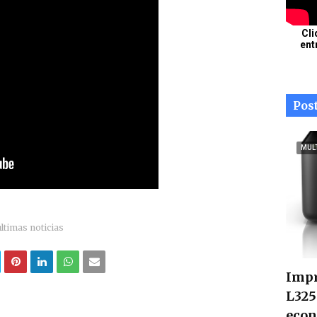
Cli
ent
Pos
MUL
ultimas noticias
Impr
L325
econ