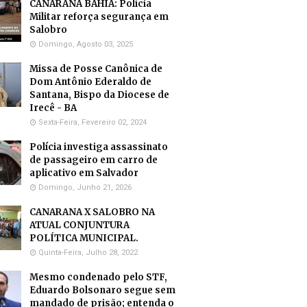
CANARANA BAHIA: Polícia
Militar reforça segurança em
Salobro
Domingo, Agosto 03, 2025
Missa de Posse Canônica de
Dom Antônio Ederaldo de
Santana, Bispo da Diocese de
Irecê - BA
Sexta-Feira, Fevereiro 02, 2024
Polícia investiga assassinato
de passageiro em carro de
aplicativo em Salvador
Domingo, Junho 21, 2026
CANARANA X SALOBRO NA
ATUAL CONJUNTURA
POLÍTICA MUNICIPAL.
Quinta-Feira, Julho 28, 2022
Mesmo condenado pelo STF,
Eduardo Bolsonaro segue sem
mandado de prisão; entenda o