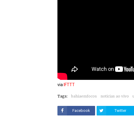
via
IFTTT
Tags:
bahiaemfocos
noticias ao vivo
Facebook
Twitter