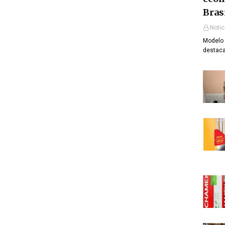
Bras
Notic
Modelo 
destaca