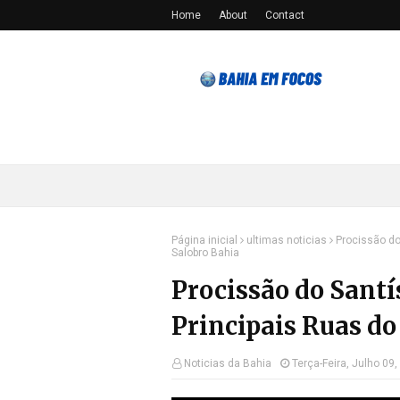
Home
About
Contact
Página inicial
ultimas noticias
Procissão do
Salobro Bahia
Procissão do Sant
Principais Ruas do
Noticias da Bahia
Terça-Feira, Julho 09