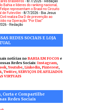
tares brasileiros
- 8/7/2026
- Redação
o Bahia e líderes do ranking nacional,
 Felipe representam o Brasil no Circuito
l de Futevôlei
- 8/7/2026
- Bia Jesus
 Civil realiza Dia D de prevenção ao
cídio na Operação “Por Elas”
2026
- Redação
SAS REDES SOCIAIS E LOJA
TUAL
mais notícias no
BAHIA EM FOCOS
e
nossas Redes Sociais:
Instagram
,
ook
,
Youtube
,
Linkedin
,
Pinterest
,
k
,
Twitter
,
SERVIÇOS DE AFILIADOS
AS VIRTUAIS
a, Curta e Compartilhe
sas Redes Sociais
ook