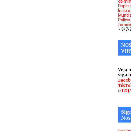
de mili
Dupla d
Índio e
Mundia
Polícia
femini
- 8/7/
NOS
VIR
Veja 
siga 
Faceb
TikTo
e
LOJ
Sig
Nos
faceb