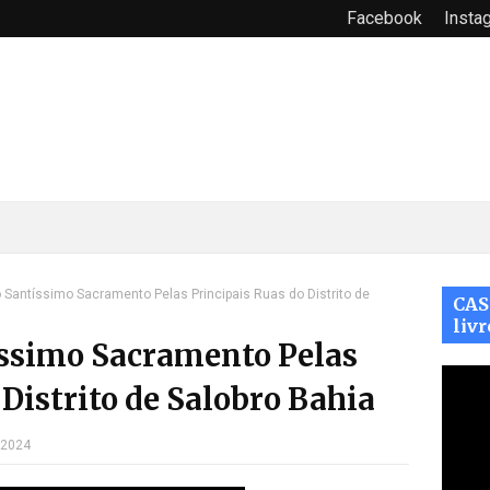
Facebook
Insta
 Santíssimo Sacramento Pelas Principais Ruas do Distrito de
CAS
livr
íssimo Sacramento Pelas
 Distrito de Salobro Bahia
, 2024