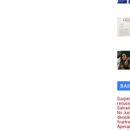
BAH
Suspei
recusa
Salvad
No Jus
decisã
frustr
Apesar 