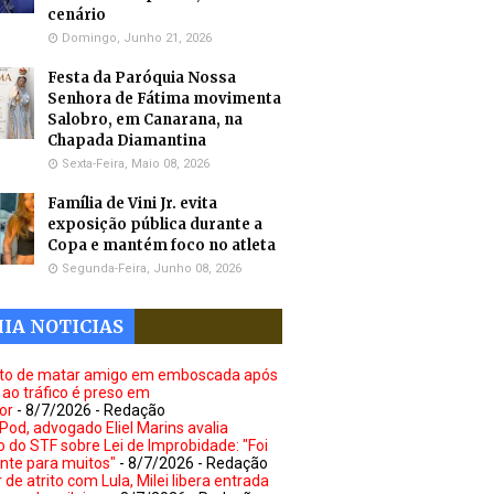
cenário
Domingo, Junho 21, 2026
Festa da Paróquia Nossa
Senhora de Fátima movimenta
Salobro, em Canarana, na
Chapada Diamantina
Sexta-Feira, Maio 08, 2026
Família de Vini Jr. evita
exposição pública durante a
Copa e mantém foco no atleta
Segunda-Feira, Junho 08, 2026
IA NOTICIAS
to de matar amigo em emboscada após
 ao tráfico é preso em
or
- 8/7/2026
- Redação
Pod, advogado Eliel Marins avalia
o do STF sobre Lei de Improbidade: "Foi
ante para muitos"
- 8/7/2026
- Redação
de atrito com Lula, Milei libera entrada