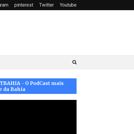
gram
pinterest
Twitter
Youtube
TBAHIA - O PodCast mais
e da Bahia