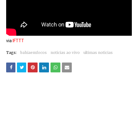
via
IFTTT
Tags:
bahiaemfocos
noticias ao vivo
ultimas noticias