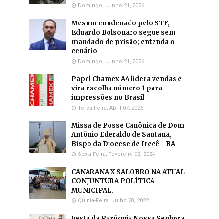
Domingo, Junho 21, 2026
Mesmo condenado pelo STF,
Eduardo Bolsonaro segue sem
mandado de prisão; entenda o
cenário
Domingo, Junho 21, 2026
Papel Chamex A4 lidera vendas e
vira escolha número 1 para
impressões no Brasil
Terça-Feira, Abril 07, 2026
Missa de Posse Canônica de Dom
Antônio Ederaldo de Santana,
Bispo da Diocese de Irecê - BA
Sexta-Feira, Fevereiro 02, 2024
CANARANA X SALOBRO NA ATUAL
CONJUNTURA POLÍTICA
MUNICIPAL.
Quinta-Feira, Julho 28, 2022
Festa da Paróquia Nossa Senhora