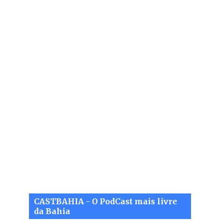
CASTBAHIA - O PodCast mais livre
da Bahia